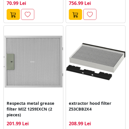
QUICK PRESS closure)
70.99 Lei
756.99 Lei
Respecta metal grease
extractor hood filter
filter MIZ 1259IXCN (2
Z53CBB2X4
pieces)
201.99 Lei
208.99 Lei