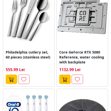
lung, prevenind deteriorarea prematura sau
defectiunile. Pentru a profita la maximum de aparate,
intretinerea si inlocuirea periodica a accesoriilor este
esentiala.
Philadelphia cutlery set,
Core GeForce RTX 5080
60 pieces (stainless steel)
Reference, water cooling
with backplate
555.99 Lei
1132.99 Lei