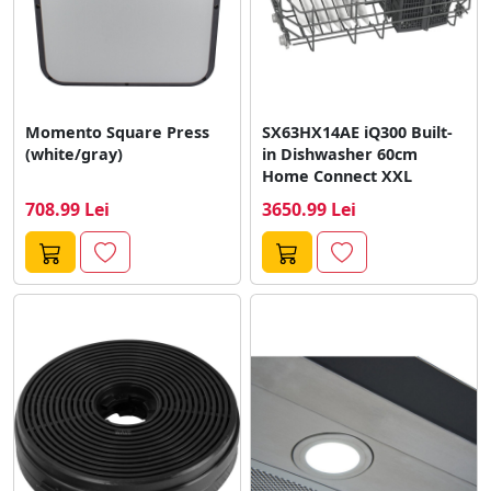
Momento Square Press
SX63HX14AE iQ300 Built-
(white/gray)
in Dishwasher 60cm
Home Connect XXL
708.99 Lei
3650.99 Lei