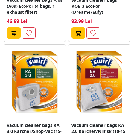
vacuum cleaner bags A 08
vacuum cleaner bags
(A09) EcoPor (4 bags, 1
ROB 3 EcoPor
exhaust filter)
(Dreame/Eufy)
46.99 Lei
93.99 Lei
vacuum cleaner bags KA
vacuum cleaner bags KA
3.0 Karcher/Shop-Vac (15-
2.0 Karcher/Nilfisk (10-15