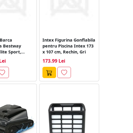
Barca
Intex Figurina Gonflabila
la Bestway
pentru Piscina Intex 173
lite Sport,
x 107 cm, Rechin, Gri
.60m x 47cm,...
Lei
173.99 Lei