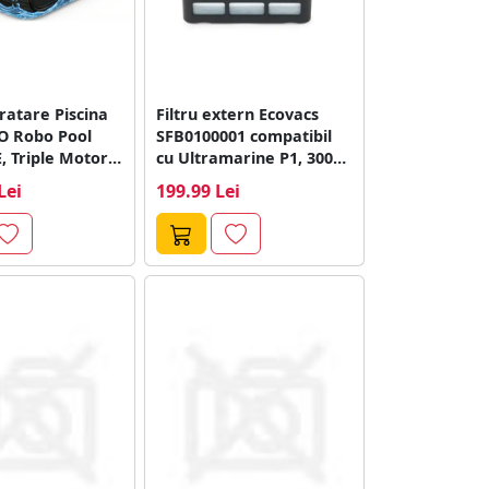
ratare Piscina
Filtru extern Ecovacs
O Robo Pool
SFB0100001 compatibil
 Triple Motor
cu Ultramarine P1, 300h
bo...
utilizare
Lei
199.99 Lei