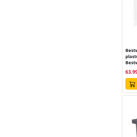
Best
plast
Best
impe
63.99
mater