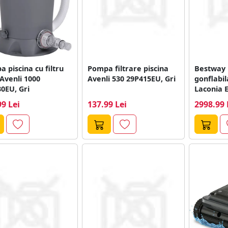
 piscina cu filtru
Pompa filtrare piscina
Bestway 
 Avenli 1000
Avenli 530 29P415EU, Gri
gonflabi
0EU, Gri
Laconia E
3.35m x 1
99 Lei
137.99 Lei
2998.99 