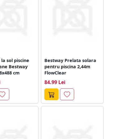
 la sol piscine
Bestway Prelata solara
estway
pentru piscina 2,44m
88x488 cm
FlowClear
i
84.99 Lei