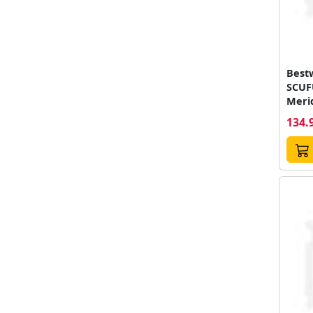
Best
SCUF
Merid
14+ a
134.