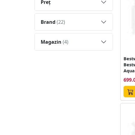
Preţ
Brand
(22)
Magazin
(4)
Best
Best
Aqua 
76cm.
699.