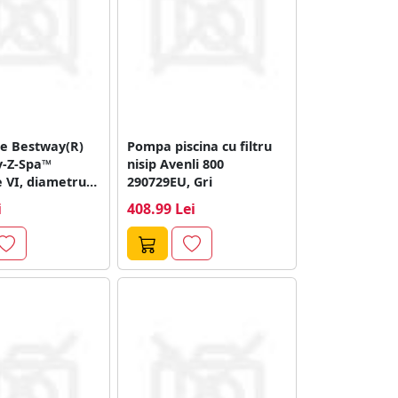
tre Bestway(R)
Pompa piscina cu filtru
y-Z-Spa™
nisip Avenli 800
e VI, diametru
290729EU, Gri
i
408.99 Lei