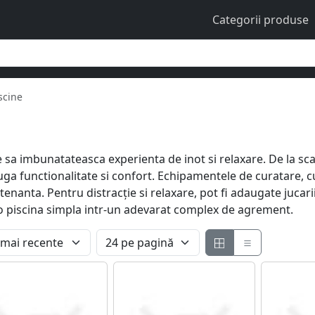
Categorii produse
scine
a imbunatateasca experienta de inot si relaxare. De la scari,
ga functionalitate si confort. Echipamentele de curatare, cum
enanta. Pentru distracție si relaxare, pot fi adaugate jucarii
 o piscina simpla intr-un adevarat complex de agrement.