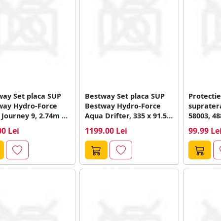
way Set placa SUP
Bestway Set placa SUP
Protectie
way Hydro-Force
Bestway Hydro-Force
supraterane B
Journey 9, 2.74m x
Aqua Drifter, 335 x 91.5
58003, 4
..
x...
00 Lei
1199.00 Lei
99.99 Le