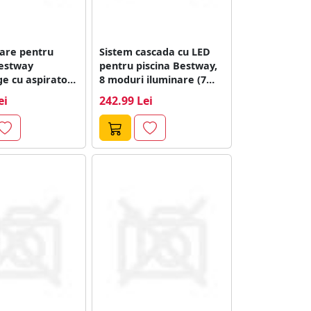
tare pentru
Sistem cascada cu LED
Bestway
pentru piscina Bestway,
e cu aspirator
8 moduri iluminare (7
, plasa si...
culori),...
ei
242.99 Lei