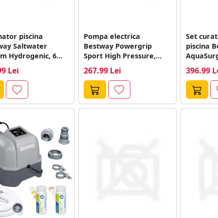
nator piscina
Pompa electrica
Set cura
way Saltwater
Bestway Powergrip
piscina 
em Hydrogenic, 6
Sport High Pressure,
AquaSurg
80 W
Debit aer 300 l/min, 12...
de piscina
99 Lei
267.99 Lei
396.99 L