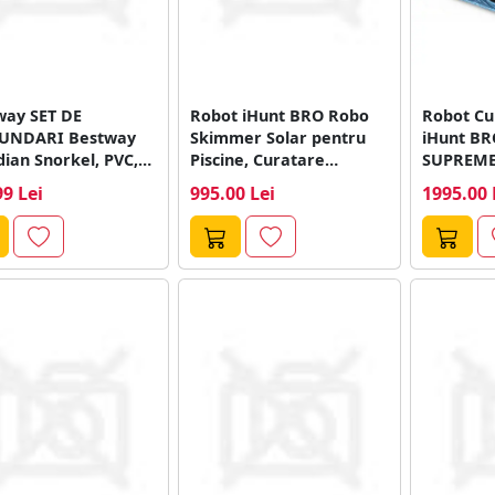
way SET DE
Robot iHunt BRO Robo
Robot Cu
UNDARI Bestway
Skimmer Solar pentru
iHunt BR
ian Snorkel, PVC,
Piscine, Curatare
SUPREME,
ni
Automata a Suprafatei...
110W, Tur
99 Lei
995.00 Lei
1995.00 