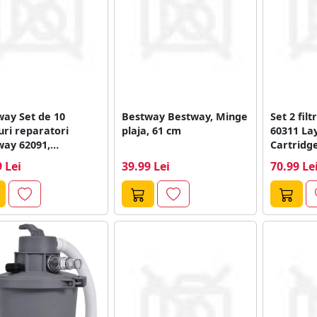
way Set de 10
Bestway Bestway, Minge
Set 2 fil
uri reparatori
plaja, 61 cm
60311 La
way 62091,
Cartridg
rmeabili, pentru
10 cm
 Lei
39.99 Lei
70.99 Le
ial PVC,...