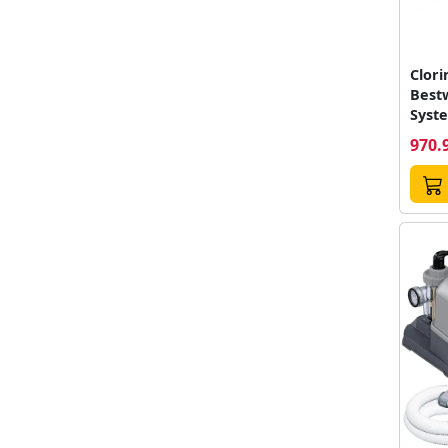
Clori
Best
Syst
g/h, 
970.