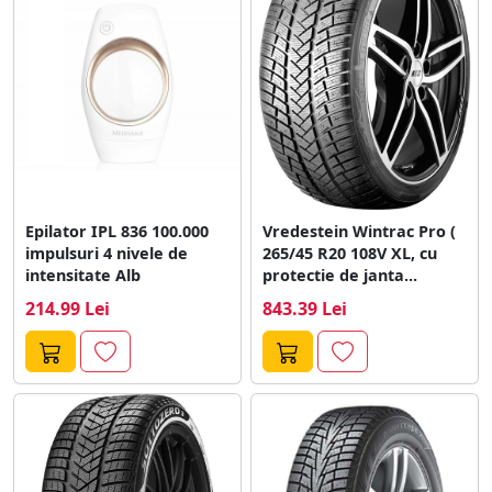
eficiente in conditii de iarna. Este crucial ca soferii sa-si
echipeze vehiculele cu anvelope auto de iarna in
perioada sezonului rece, conform legislatiei in vigoare,
pentru a asigura o calatorie sigura si confortabila.
Epilator IPL 836 100.000
Vredestein Wintrac Pro (
impulsuri 4 nivele de
265/45 R20 108V XL, cu
intensitate Alb
protectie de janta...
214.99 Lei
843.39 Lei