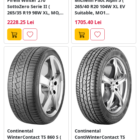
Pirelli Winter 270
Michelin Pilot Alpin 5 (
SottoZero Serie II (
265/40 R20 104W XL EV
265/35 R19 98W XL, MO,...
Suitable, MO1...
2228.25 Lei
1705.40 Lei
Continental
Continental
WinterContact TS 860 S (
ContiWinterContact TS