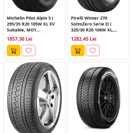
Michelin Pilot Alpin 5 (
Pirelli Winter 270
295/35 R20 105W XL EV
SottoZero Serie II (
Suitable, MO1...
325/30 R20 106W XL,
MO,...
1857.30 Lei
1282.45 Lei