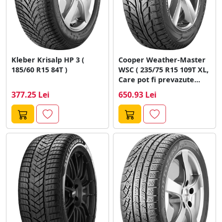
Kleber Krisalp HP 3 (
Cooper Weather-Master
185/60 R15 84T )
WSC ( 235/75 R15 109T XL,
Care pot fi prevazute...
377.25 Lei
650.93 Lei