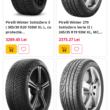
Pirelli Winter SottoZero 3
Pirelli Winter 270
( 305/30 R20 103W XL L, cu
SottoZero Serie II (
protectie...
245/35 R19 93W XL, MC,...
3269.45 Lei
2375.27 Lei