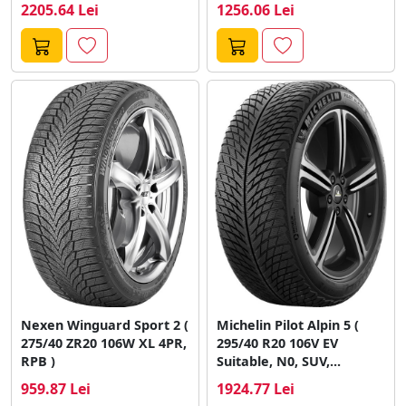
XL, SUV, cu protectie...
2205.64 Lei
1256.06 Lei
Nexen Winguard Sport 2 (
Michelin Pilot Alpin 5 (
275/40 ZR20 106W XL 4PR,
295/40 R20 106V EV
RPB )
Suitable, N0, SUV,...
959.87 Lei
1924.77 Lei