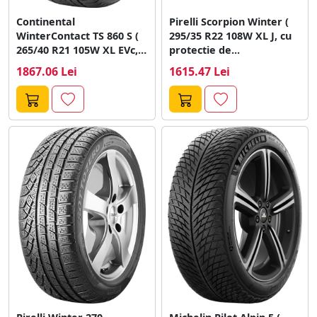
Continental
Pirelli Scorpion Winter (
WinterContact TS 860 S (
295/35 R22 108W XL J, cu
265/40 R21 105W XL EVc,
protectie de...
MGT,...
1867.06 Lei
1615.47 Lei