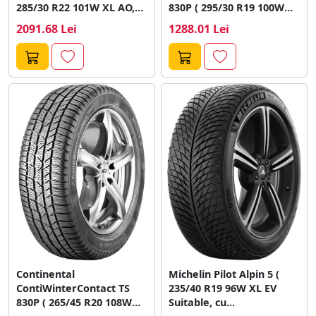
285/30 R22 101W XL AO,
830P ( 295/30 R19 100W
EVc,...
XL, cu protectie de...
2091.68 Lei
1288.01 Lei
Continental
Michelin Pilot Alpin 5 (
ContiWinterContact TS
235/40 R19 96W XL EV
830P ( 265/45 R20 108W
Suitable, cu...