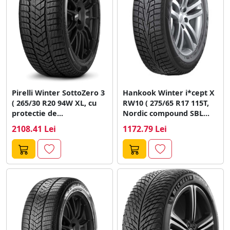
Pirelli Winter SottoZero 3
Hankook Winter i*cept X
( 265/30 R20 94W XL, cu
RW10 ( 275/65 R17 115T,
protectie de...
Nordic compound SBL...
2108.41 Lei
1172.79 Lei