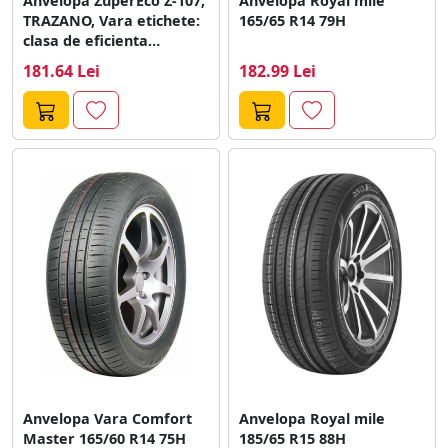
Anvelopa ZuperEco Z-107,
Anvelopa Royal mile
TRAZANO, Vara etichete:
165/65 R14 79H
clasa de eficienta
combistibil - D;...
181.64 Lei
182.99 Lei
Anvelopa Vara Comfort
Anvelopa Royal mile
Master 165/60 R14 75H
185/65 R15 88H