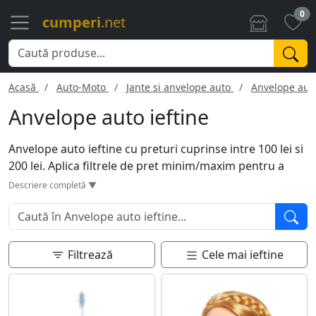
0
cumperi
.net
Acasă
Auto-Moto
Jante si anvelope auto
Anvelope aut
Anvelope auto ieftine
Anvelope auto ieftine cu preturi cuprinse intre 100 lei si
200 lei. Aplica filtrele de pret minim/maxim pentru a
modifica pretul in functie de bugetul tau. Pentru a gasi
Descriere completă ▼
cu usurinta modelele de anvelope auto ceea ce te
intereseaza, foloseste functia de cautare de mai jos.
Filtrează
Cele mai ieftine