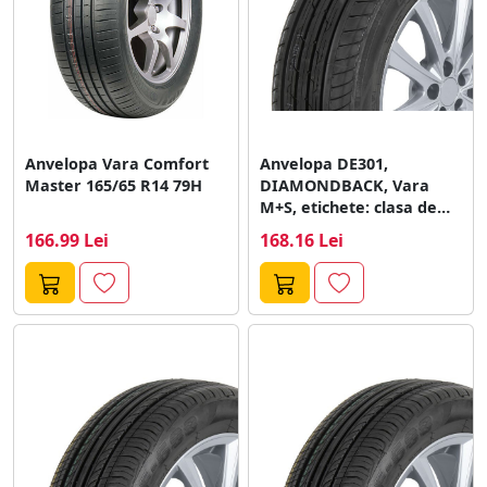
Anvelopa Vara Comfort
Anvelopa DE301,
Master 165/65 R14 79H
DIAMONDBACK, Vara
M+S, etichete: clasa de
eficienta combistibil - D;...
166.99 Lei
168.16 Lei