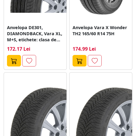
Anvelopa DE301,
Anvelopa Vara X Wonder
DIAMONDBACK, Vara XL,
TH2 165/60 R14 75H
M+S, etichete: clasa de
eficienta combistibil -...
172.17 Lei
174.99 Lei