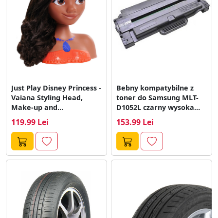
Just Play Disney Princess -
Bebny kompatybilne z
Vaiana Styling Head,
toner do Samsung MLT-
Make-up and
D1052L czarny wysoka
Hairdressing Head
pojemnosc
119.99 Lei
153.99 Lei