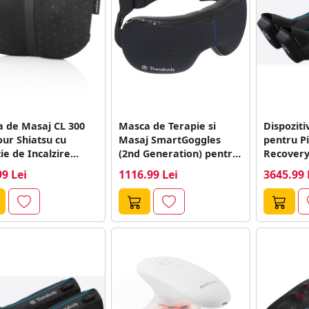
a de Masaj CL 300
Masca de Terapie si
Dispoziti
ur Shiatsu cu
Masaj SmartGoggles
pentru P
ie de Incalzire
(2nd Generation) pentru
Recovery
u
Ochi Negru
Compres
99 Lei
1116.99 Lei
3645.99 
Negru