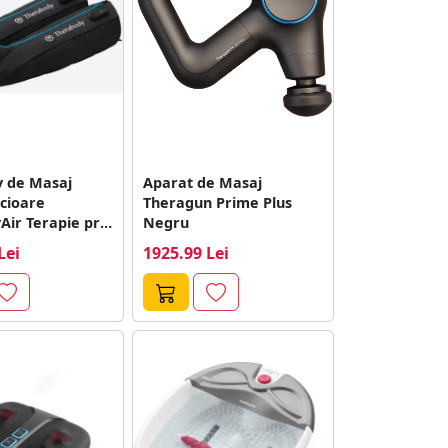
v de Masaj
Aparat de Masaj
icioare
Theragun Prime Plus
Air Terapie prin
Negru
ie Marime L
Lei
1925.99 Lei