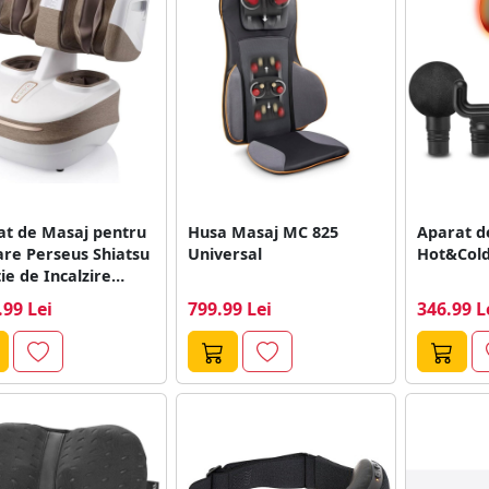
at de Masaj pentru
Husa Masaj MC 825
Aparat d
are Perseus Shiatsu
Universal
Hot&Col
ie de Incalzire
Maro
.99 Lei
799.99 Lei
346.99 L