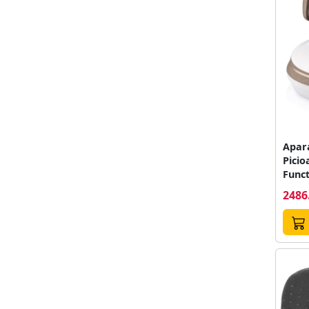
Apar
Picio
Funct
Alb/
2486