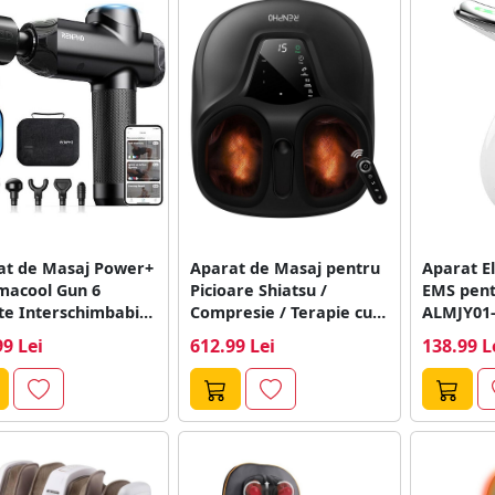
at de Masaj Power+
Aparat de Masaj pentru
Aparat El
macool Gun 6
Picioare Shiatsu /
EMS pent
te Interschimbabile
Compresie / Terapie cu
ALMJY01-
pte de...
Caldura...
99 Lei
612.99 Lei
138.99 L