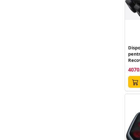
Dispo
pentr
Recov
Comp
4070
Negr