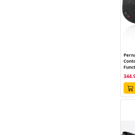
Pern
Conto
Funct
Negr
344.