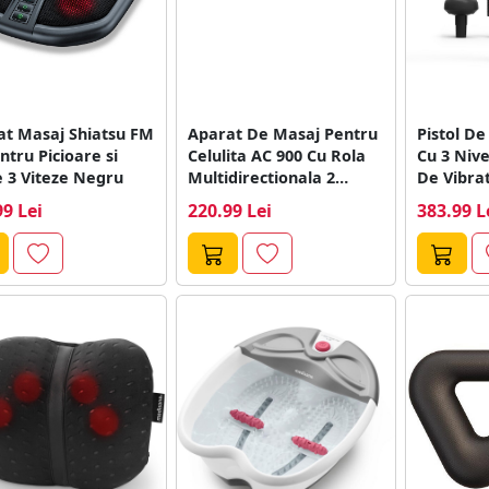
at Masaj Shiatsu FM
Aparat De Masaj Pentru
Pistol D
ntru Picioare si
Celulita AC 900 Cu Rola
Cu 3 Nive
 3 Viteze Negru
Multidirectionala 2
De Vibrati
Niveluri...
99 Lei
220.99 Lei
383.99 L