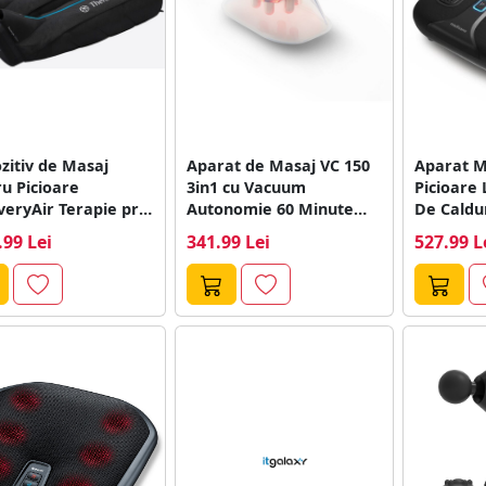
zitiv de Masaj
Aparat de Masaj VC 150
Aparat M
u Picioare
3in1 cu Vacuum
Picioare
eryAir Terapie prin
Autonomie 60 Minute
De Caldur
resie Marime S
Alb
Vibratii...
.99 Lei
341.99 Lei
527.99 L
u