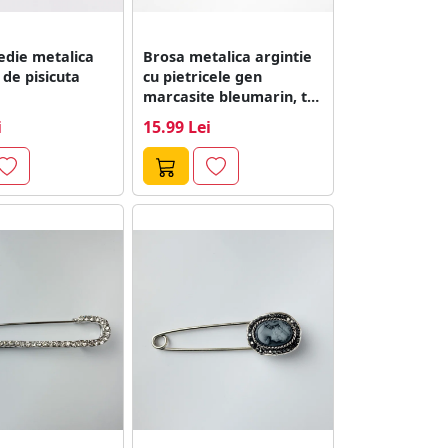
die metalica
Brosa metalica argintie
de pisicuta
cu pietricele gen
marcasite bleumarin, tip
ac cu forma...
i
15.99 Lei