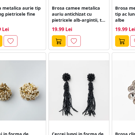
 metalica aurie tip
Brosa camee metalica
Brosa met
ng pietricele fine
auriu antichizat cu
tip ac lun
pietricele alb-argintii, tip
albe
ac
 Lei
19.99 Lei
19.99 Le
i in forma de
Cercei lungi in forma de
Brosa cli