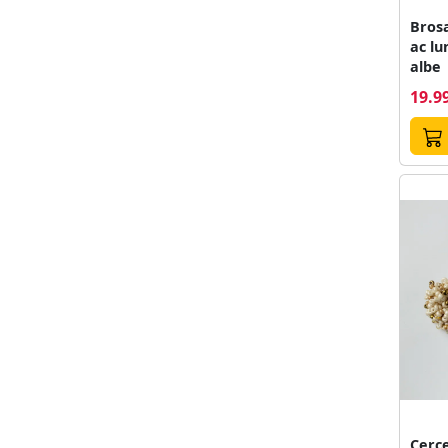
Brosa
ac lu
albe
19.99
Cerce