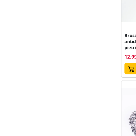
Brosa
antic
pietr
12.99