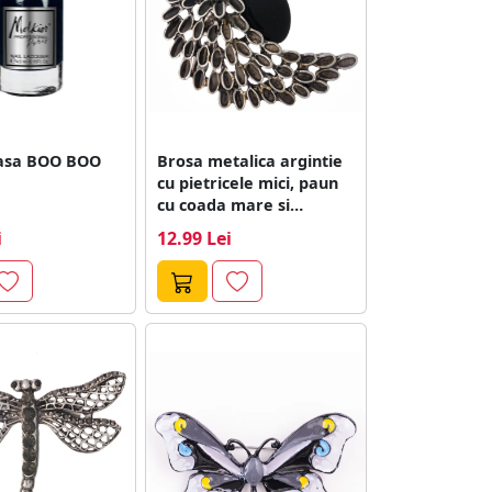
oasa BOO BOO
Brosa metalica argintie
cu pietricele mici, paun
cu coada mare si
pietre...
i
12.99 Lei