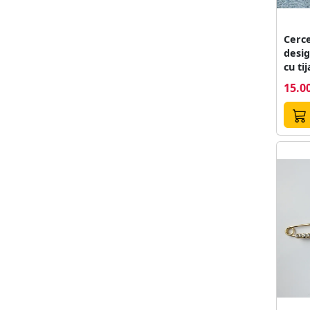
Cerce
desig
cu tij
15.00