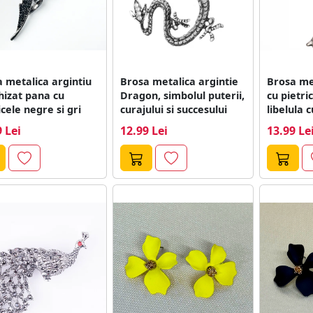
 metalica argintiu
Brosa metalica argintie
Brosa met
hizat pana cu
Dragon, simbolul puterii,
cu pietric
icele negre si gri
curajului si succesului
libelula 
 Lei
12.99 Lei
13.99 Le