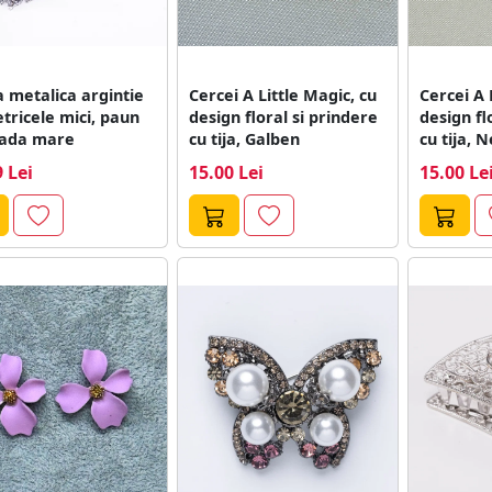
 metalica argintie
Cercei A Little Magic, cu
Cercei A 
etricele mici, paun
design floral si prindere
design fl
oada mare
cu tija, Galben
cu tija, 
 Lei
15.00 Lei
15.00 Le