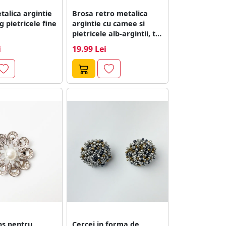
alica argintie
Brosa retro metalica
g pietricele fine
argintie cu camee si
pietricele alb-argintii, tip
ac
i
19.99 Lei
ps pentru
Cercei in forma de