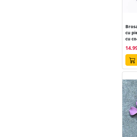
Brosa
cu pi
cu c
14.99