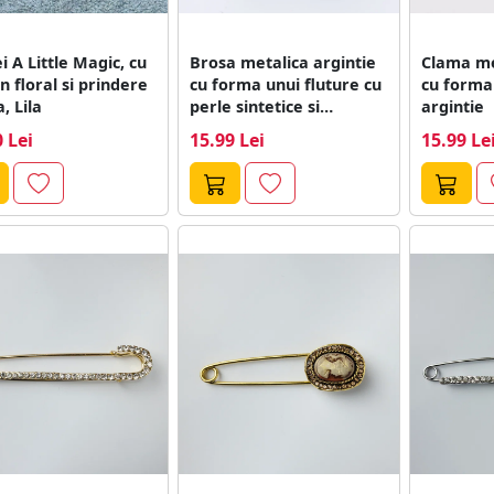
i A Little Magic, cu
Brosa metalica argintie
Clama me
n floral si prindere
cu forma unui fluture cu
cu forma 
a, Lila
perle sintetice si
argintie
pietricele...
 Lei
15.99 Lei
15.99 Le