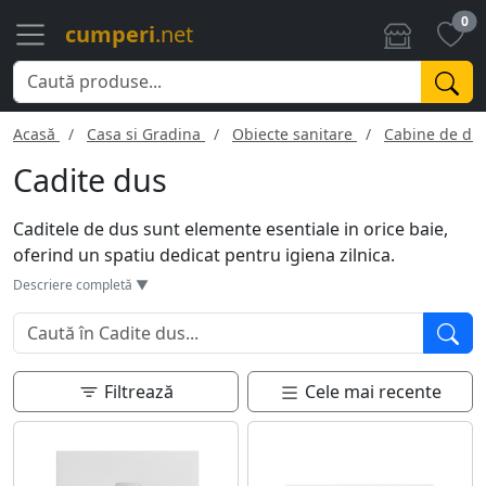
0
cumperi
.net
Acasă
Casa si Gradina
Obiecte sanitare
Cabine de du
Cadite dus
Caditele de dus sunt elemente esentiale in orice baie,
oferind un spatiu dedicat pentru igiena zilnica.
Disponibile intr-o varietate de forme, dimensiuni si
Descriere completă ▼
materiale, ele pot fi integrate in cabine de dus sau
folosite ca atare. De la modele de cadite de dus simple,
plane, la variante ergonomice cu suport pentru picioare
sau zone antiderapante, acestea sunt concepute pentru
Filtrează
Cele mai recente
a satisface diferite cerinte. Materialele comune includ
acrilul, ceramica si piatra compozita, fiecare cu propriile
avantaje si dezavantaje in ceea ce priveste durabilitatea