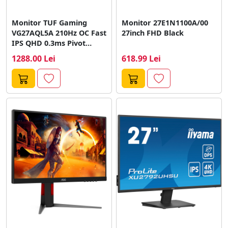
Monitor TUF Gaming
Monitor 27E1N1100A/00
VG27AQL5A 210Hz OC Fast
27inch FHD Black
IPS QHD 0.3ms Pivot
27inch...
1288.00 Lei
618.99 Lei