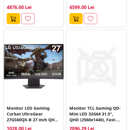
UHD 4K IPS...
DQHD 0.03ms...
4876.00 Lei
4599.00 Lei
Monitor LED Gaming
Monitor TCL Gaming QD-
Curbat UltraGear
Mini LED 32G64 31.5",
27GS60QX-B 27 inch QHD
QHD (2560x1440), Fast-
VA 1ms 180Hz...
HVA, 180Hz, 1ms...
1028.00 Lei
2096.29 Lei