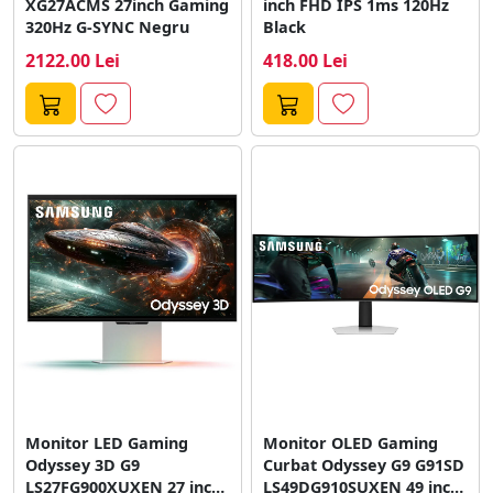
XG27ACMS 27inch Gaming
inch FHD IPS 1ms 120Hz
320Hz G-SYNC Negru
Black
2122.00 Lei
418.00 Lei
Monitor LED Gaming
Monitor OLED Gaming
Odyssey 3D G9
Curbat Odyssey G9 G91SD
LS27FG900XUXEN 27 inch
LS49DG910SUXEN 49 inch