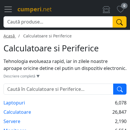
0
cumperi
.net
Acasă
Calculatoare si Periferice
Calculatoare si Periferice
Tehnologia evolueaza rapid, iar in zilele noastre
aproape oricine detine cel putin un dispozitiv electronic.
Fie ca este vorba de un PC pentru gaming, un laptop
Descriere completă ▼
pentru munca sau studiu, sau chiar de sisteme
complexe, alegerea corecta poate face diferenta. Pe
langa calculatoare, ecosistemul digital se bazeaza si pe
Laptopuri
6,078
periferice: tastaturi, mouse-uri, monitoare sau
imprimante. Acestea imbunatatesc experienta de
Calculatoare
26,847
utilizare, oferind precizie, viteza si confort.
Servere
2,190
Interconectarea lor faciliteaza sarcinile zilnice, fie ca