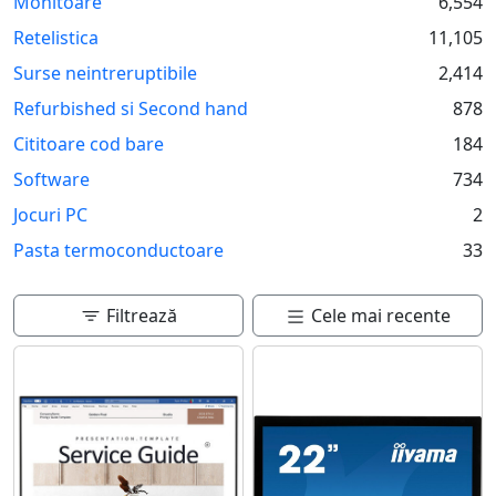
Monitoare
6,554
sunt legate de design, programare sau pur si simplu
navigare pe internet. Astfel, tehnologia devine un aliat
Retelistica
11,105
de nadejde in viata moderna.
Surse neintreruptibile
2,414
Refurbished si Second hand
878
Cititoare cod bare
184
Software
734
Jocuri PC
2
Pasta termoconductoare
33
Filtrează
Cele mai recente