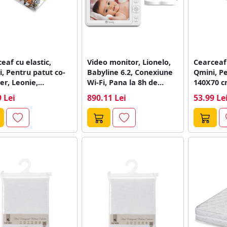
eaf cu elastic,
Video monitor, Lionelo,
Cearceaf 
, Pentru patut co-
Babyline 6.2, Conexiune
Qmini, P
er, Leonie,
Wi-Fi, Pana la 8h de
140X70 c
siune 83 x 50...
functionare,...
certificat
 Lei
890.11 Lei
53.99 Le