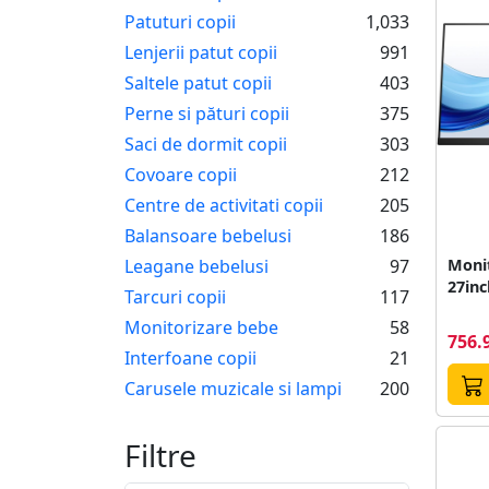
Patuturi copii
1,033
Lenjerii patut copii
991
Saltele patut copii
403
Perne si pături copii
375
Saci de dormit copii
303
Covoare copii
212
Centre de activitati copii
205
Balansoare bebelusi
186
Leagane bebelusi
97
Monit
27in
Tarcuri copii
117
Monitorizare bebe
58
756.
Interfoane copii
21
Carusele muzicale si lampi
200
Filtre