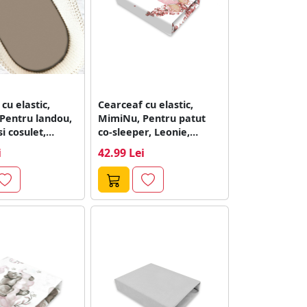
cu elastic,
Cearceaf cu elastic,
Pentru landou,
MimiNu, Pentru patut
i cosulet,
co-sleeper, Leonie,
ne 80x35 cm,...
Dimensiune 83 x 50...
i
42.99 Lei