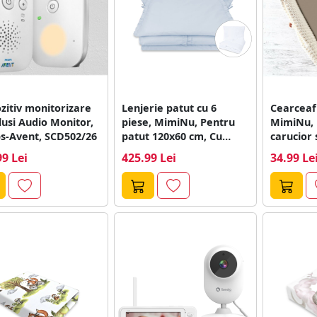
zitiv monitorizare
Lenjerie patut cu 6
Cearceaf 
usi Audio Monitor,
piese, MimiNu, Pentru
MimiNu, 
ps-Avent, SCD502/26
patut 120x60 cm, Cu
carucior s
volanase,...
Dimensiu
99 Lei
425.99 Lei
34.99 Le