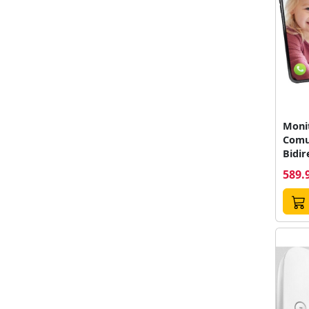
Monit
Comu
Bidir
589.