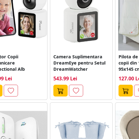
or Copii
Camera Suplimentara
Pilota de
nicare
DreamEye pentru Setul
copii di
ectional Alb
DreamWatcher
95x145 cm
99 Lei
543.99 Lei
127.00 L