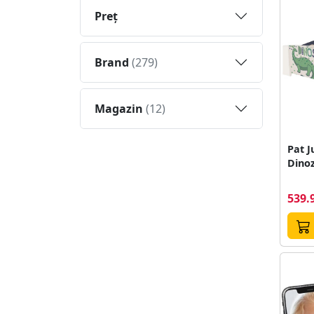
Preţ
Brand
(279)
Magazin
(12)
Pat 
Dino
539.