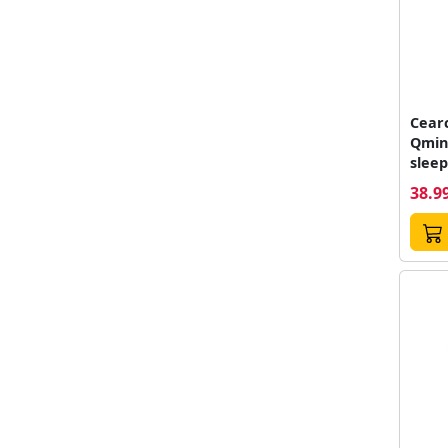
Cearc
Qmini
sleep
Dimen
38.99