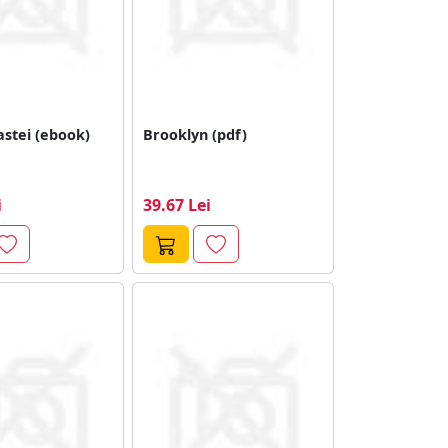
astei (ebook)
Brooklyn (pdf)
i
39.67 Lei