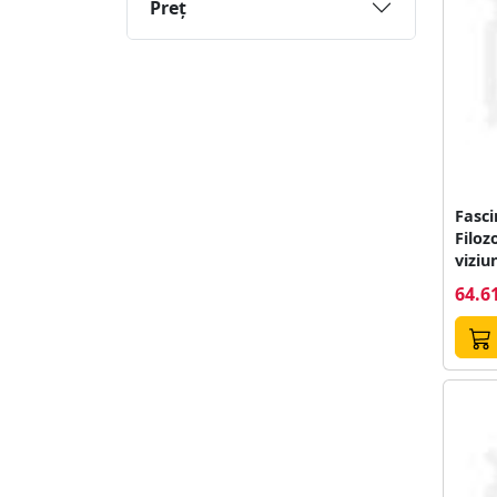
Preţ
Fasci
Filoz
viziu
si Co
64.61