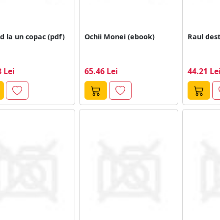
d la un copac (pdf)
Ochii Monei (ebook)
Raul dest
 Lei
65.46 Lei
44.21 Le