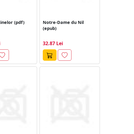
inelor (pdf)
Notre-Dame du Nil
(epub)
i
32.87 Lei