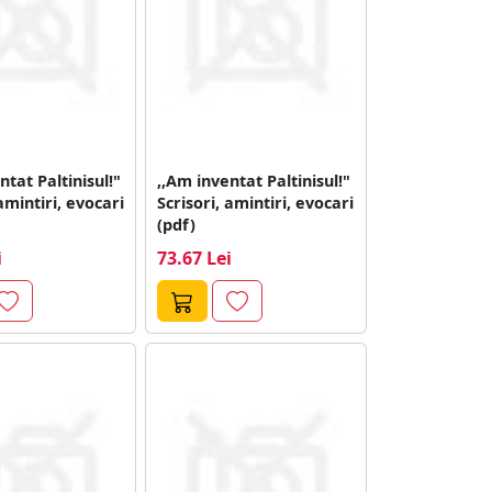
ntat Paltinisul!"
,,Am inventat Paltinisul!"
amintiri, evocari
Scrisori, amintiri, evocari
(pdf)
i
73.67 Lei