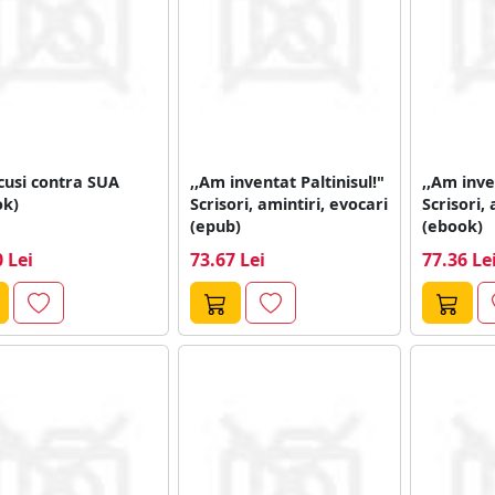
cusi contra SUA
,,Am inventat Paltinisul!"
,,Am inve
ok)
Scrisori, amintiri, evocari
Scrisori, 
(epub)
(ebook)
 Lei
73.67 Lei
77.36 Le