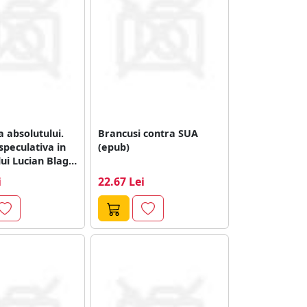
a absolutului.
Brancusi contra SUA
 speculativa in
(epub)
lui Lucian Blaga
ntin Noica...
i
22.67 Lei