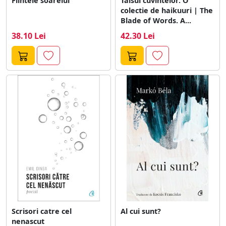
Fiintele soarelui
Taisul cuvintelor. O
colectie de haikuuri | The
Blade of Words. A...
38.10 Lei
42.30 Lei
Scrisori catre cel
Al cui sunt?
nenascut