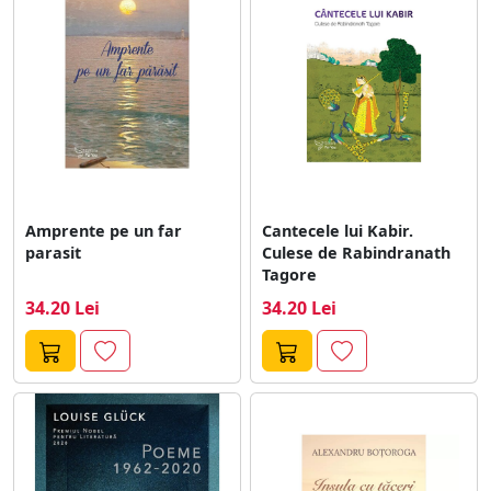
contributiile lor semnificative. Aceste lucrari de poezie
ofera o paleta larga de expresii si perspective,
reflectand frumusetea si complexitatea experientei
umane.
Amprente pe un far
Cantecele lui Kabir.
parasit
Culese de Rabindranath
Tagore
34.20 Lei
34.20 Lei