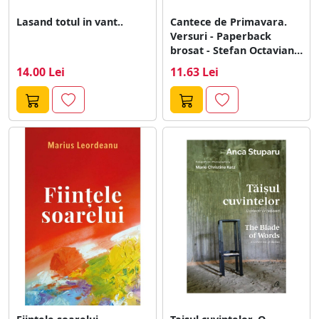
Lasand totul in vant..
Cantece de Primavara.
Versuri - Paperback
brosat - Stefan Octavian
Iosif -...
14.00 Lei
11.63 Lei