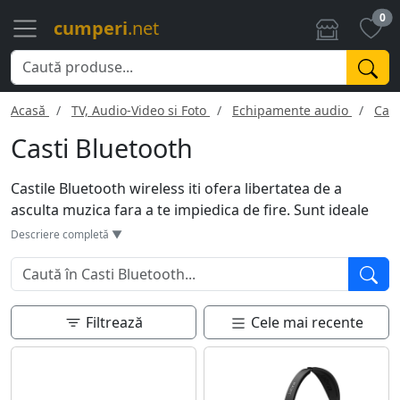
0
cumperi
.net
Acasă
TV, Audio-Video si Foto
Echipamente audio
Cast
Casti Bluetooth
Castile Bluetooth wireless iti ofera libertatea de a
asculta muzica fara a te impiedica de fire. Sunt ideale
pentru sport, calatorii sau pur si simplu relaxare.
Descriere completă ▼
Majoritatea modelelor au baterii de lunga durata si
ofera calitate audio superioara. Functii ca noise-
cancelling si touch control fac experienta si mai placuta.
Se potrivesc cu orice dispozitiv ce are Bluetooth, de la
Filtrează
Cele mai recente
telefoane si tablete pana la laptopuri si televizoare.