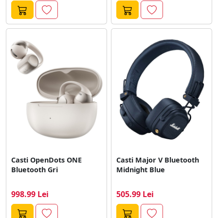
Casti OpenDots ONE
Casti Major V Bluetooth
Bluetooth Gri
Midnight Blue
998.99 Lei
505.99 Lei