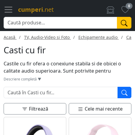
0
cumperi
.net
Acasă
TV, Audio-Video si Foto
Echipamente audio
Cast
Casti cu fir
Castile cu fir ofera o conexiune stabila si de obicei o
calitate audio superioara. Sunt potrivite pentru
audiophile, DJ sau cei care lucreaza in editare audio.
Descriere completă ▼
Fara a necesita incarcare, sunt mereu gata de utilizare.
Varietatea de modele include optiuni cu microfon
incorporat, control de volum si jack-uri compatibile cu
multiple dispozitive. Sunt o optiune fiabila si economica
Filtrează
Cele mai recente
pentru cei care vor sa evite problemele de baterie sau
conexiune.