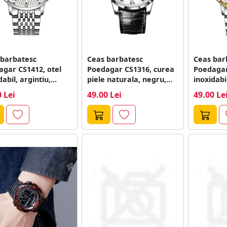
 barbatesc
Ceas barbatesc
Ceas bar
gar CS1412, otel
Poedagar CS1316, curea
Poedagar
dabil, argintiu,
piele naturala, negru,
inoxidabil
n alb
cadran alb
auriu, ca
 Lei
49.00 Lei
49.00 Le