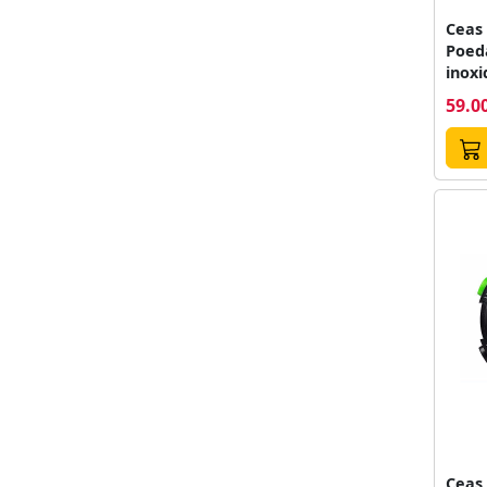
Ceas
Poeda
inoxi
cadra
59.00
Ceas