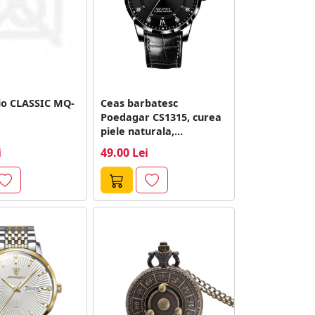
io CLASSIC MQ-
Ceas barbatesc
Poedagar CS1315, curea
piele naturala,
negru/gri, cadran negru
i
49.00 Lei