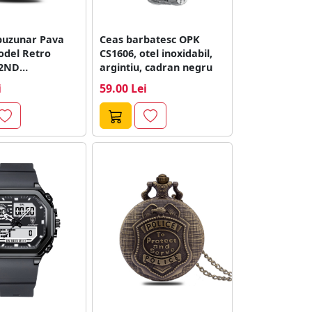
buzunar Pava
Ceas barbatesc OPK
odel Retro
CS1606, otel inoxidabil,
 2ND
argintiu, cadran negru
NT
i
59.00 Lei