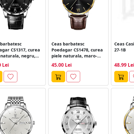
 barbatesc
Ceas barbatesc
Ceas Cas
agar CS1317, curea
Poedagar CS1478, curea
27-1B
 naturala, negru,
piele naturala, maro-
an negru
auriu, cadran negru
 Lei
45.00 Lei
48.99 Le