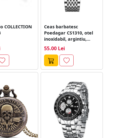
io COLLECTION
Ceas barbatesc
B
Poedagar CS1310, otel
inoxidabil, argintiu,
cadran alb
i
55.00 Lei