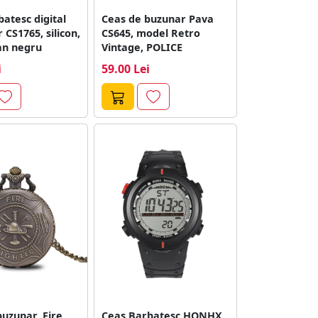
atesc digital
Ceas de buzunar Pava
CS1765, silicon,
CS645, model Retro
an negru
Vintage, POLICE
i
59.00 Lei
uzunar, Fire
Ceas Barbatesc HONHX