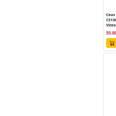
Ceas
CS13
Vinta
55.00