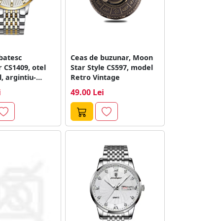
batesc
Ceas de buzunar, Moon
 CS1409, otel
Star Style CS597, model
, argintiu-
Retro Vintage
dran alb
i
49.00 Lei