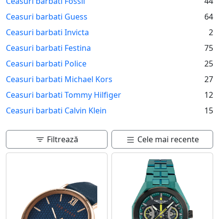
Ceasuri barbati Fossil
44
anilor. Fie ca sunt purtate la evenimente elegante,
intalniri de afaceri sau in activitati zilnice, ceasurile
Ceasuri barbati Guess
64
pentru barbati raman accesorii indispensabile.
Ceasuri barbati Invicta
2
Ceasuri barbati Festina
75
Ceasuri barbati Police
25
Ceasuri barbati Michael Kors
27
Ceasuri barbati Tommy Hilfiger
12
Ceasuri barbati Calvin Klein
15
Filtrează
Cele mai recente