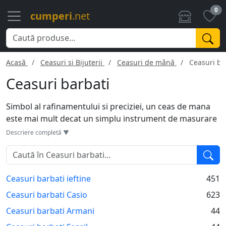
0
cumperi
.net
Acasă
Ceasuri si Bijuterii
Ceasuri de mână
Ceasuri ba
Ceasuri barbati
Simbol al rafinamentului si preciziei, un ceas de mana
este mai mult decat un simplu instrument de masurare
a timpului. Acesta reflecta stilul, personalitatea si
Descriere completă ▼
statusul purtatorului. De la designuri clasice cu cadran
rotund si curea de piele, la modele sport cu functii
multiple si bratari din silicon sau otel inoxidabil,
Ceasuri barbati ieftine
451
diversitatea de ceasuri de barbati este vasta.
Mecanismele pot varia, de la quartz la automatice sau
Ceasuri barbati Casio
623
mecanice. Un ceas de mana de calitate poate servi
Ceasuri barbati Armani
44
drept mostenire, pastrandu-si valoarea de-a lungul