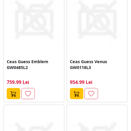
creand o expresie a luxului accesibil. Functiile practice,
cum ar fi calendarul si cronograful, adauga valoare si
utilitate, facand aceste ceasuri nu doar frumoase, ci si
functionale. Brandul Guess ramane un simbol al stilului
si rafinamentului in lumea accesoriilor de moda.
Ceas Guess Emblem
Ceas Guess Venus
GW0485L2
GW0118L3
759.99 Lei
954.99 Lei