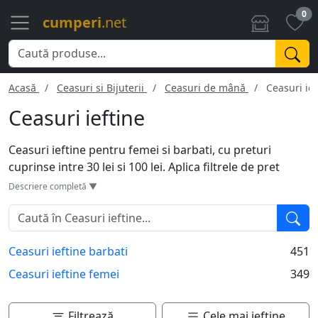
0
cumperi
.net
Acasă
Ceasuri si Bijuterii
Ceasuri de mână
Ceasuri ief
Ceasuri ieftine
Ceasuri ieftine pentru femei si barbati, cu preturi
cuprinse intre 30 lei si 100 lei. Aplica filtrele de pret
minim/maxim pentru a modifica pretul in functie de
Descriere completă ▼
bugetul tau. Pentru a gasi cu usurinta modele de
ceasuri de mana barbatesti si dama care te intereseaza,
foloseste functia de cautare de mai jos.
Ceasuri ieftine barbati
451
Ceasuri ieftine femei
349
Filtrează
Cele mai ieftine