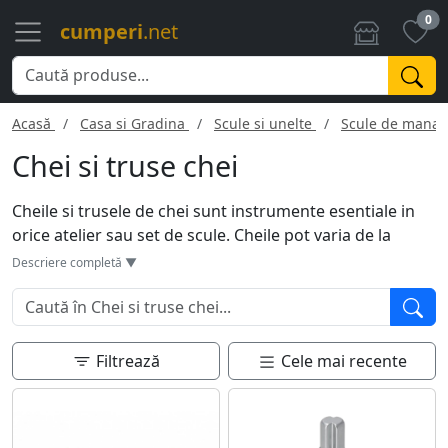
0
cumperi
.net
Acasă
Casa si Gradina
Scule si unelte
Scule de mana
Chei si truse chei
Cheile si trusele de chei sunt instrumente esentiale in
orice atelier sau set de scule. Cheile pot varia de la
simple chei fixe la modele reglabile sau chei cu clichet.
Descriere completă ▼
Trusele de chei adesea includ o varietate de dimensiuni
si tipuri, inclusiv chei imbus, tubulare sau inelare.
Utilizate pentru a strange sau desface suruburi si
piulite, aceste instrumente sunt fabricate din materiale
Filtrează
Cele mai recente
durabile ca otelul carbon sau otelul inoxidabil pentru a
rezista la uzura si la efort mecanic.