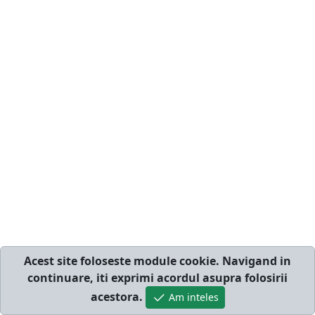
se simta bine si increzatoare in propria piele.
Acest site foloseste module cookie. Navigand in
continuare, iti exprimi acordul asupra folosirii
acestora.
Am inteles