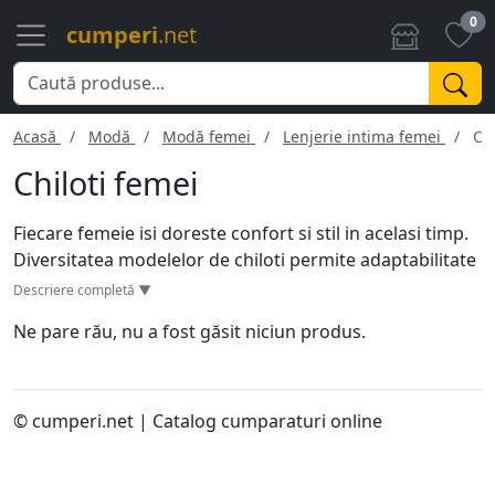
0
cumperi
.net
Acasă
Modă
Modă femei
Lenjerie intima femei
Chi
Chiloti femei
Fiecare femeie isi doreste confort si stil in acelasi timp.
Diversitatea modelelor de chiloti permite adaptabilitate
la orice tinuta sau ocazie. De la slipii clasici, la tanga sau
Descriere completă ▼
brazilieni, varietatea este imensa. Materialele precum
Ne pare rău, nu a fost găsit niciun produs.
bumbacul, dantela sau microfibra ofera senzatii diferite
pe piele. Pentru o tinuta fara cusur, chilotii fara cusaturi
sunt ideali, evitand contururile vizibile. Modelele de
chiloti cu talie inalta ofera o silueta modelata, in timp ce
© cumperi.net | Catalog cumparaturi online
cele cu detalii de dantela adauga un strop de
senzualitate. Indiferent de preferinte, important este sa