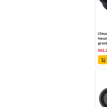
Chiuv
Hausb
grani
negr
502.