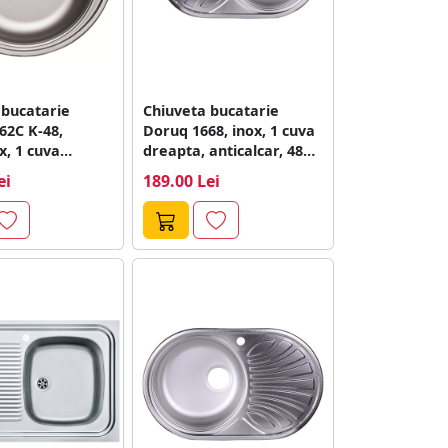
 bucatarie
Chiuveta bucatarie
62C K-48,
Doruq 1668, inox, 1 cuva
x, 1 cuva
dreapta, anticalcar, 480
 diametru 480
x 780...
ei
189.00 Lei