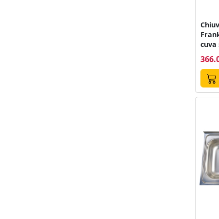
Chiuv
Frank
cuva 
366.