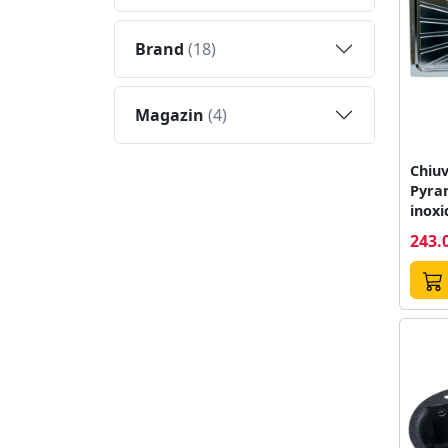
Brand
(18)
Magazin
(4)
Chiuv
Pyram
inoxi
dreap
243.