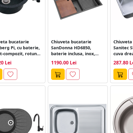
eta bucatarie
Chiuveta bucatarie
Chiuveta
erg Pi, cu baterie,
SanDonna HD6850,
Sanitec S
t-compozit, rotund,
baterie inclusa, inox,
cuva drea
u, 480 mm
negru, 1 cuva, 680 x...
20 Lei
1190.00 Lei
287.80 L