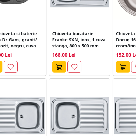
hiuveta si baterie
Chiuveta bucatarie
Chiuveta
 Dr Gans, granit/
Franke SXN, inox, 1 cuva
Doruq 16
zit, negru, cuva
stanga, 800 x 500 mm
crom/ino
da,...
rotunda,
00 Lei
166.00 Lei
152.00 L
mm