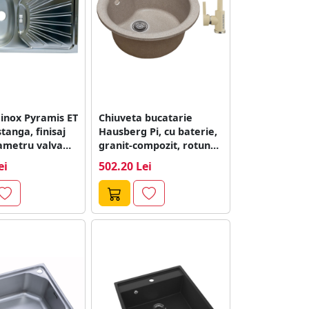
 inox Pyramis ET
Chiuveta bucatarie
stanga, finisaj
Hausberg Pi, cu baterie,
iametru valva
granit-compozit, rotund,
bej, 480 mm
ei
502.20 Lei