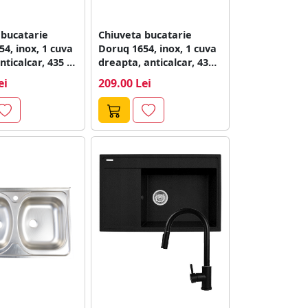
 bucatarie
Chiuveta bucatarie
4, inox, 1 cuva
Doruq 1654, inox, 1 cuva
nticalcar, 435 x
dreapta, anticalcar, 435
x 760...
ei
209.00 Lei