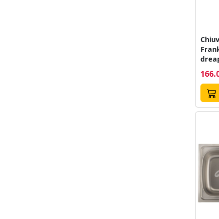
Chiuv
Frank
drea
166.