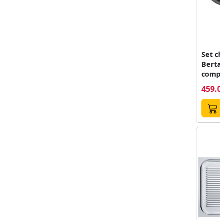
Set c
Berta
compo
rotun
459.