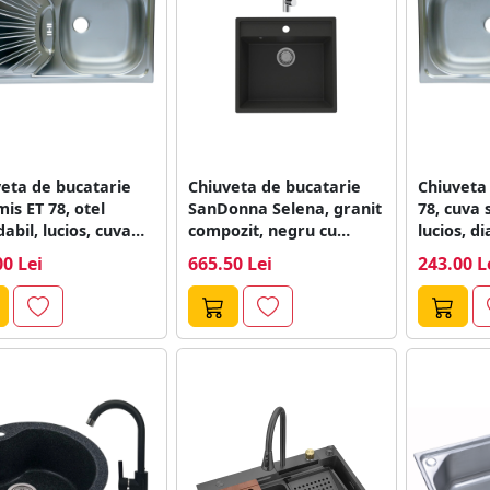
eta de bucatarie
Chiuveta de bucatarie
Chiuveta
is ET 78, otel
SanDonna Selena, granit
78, cuva 
dabil, lucios, cuva
compozit, negru cu
lucios, d
ta, 15...
baterie flexibila Lola,...
60...
00 Lei
665.50 Lei
243.00 L