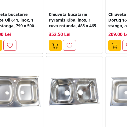
eta bucatarie
Chiuveta bucatarie
Chiuveta
e Oll 611, inox, 1
Pyramis Kiba, inox, 1
Doruq 165
stanga, 790 x 500...
cuva rotunda, 485 x 465
stanga, a
mm
760...
00 Lei
352.50 Lei
209.00 L