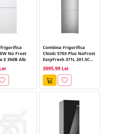
rigorifica
Combina Frigorifica
 Frost
CNsdc 5703 Plus NoFrost
a E 39dB Alb
EasyFresh 371L 201.5Cm
Clasa C Argintiu
Lei
3995.99 Lei