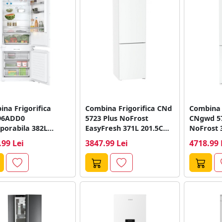
na Frigorifica
Combina Frigorifica CNd
Combina 
96ADD0
5723 Plus NoFrost
CNgwd 57
porabila 382L
EasyFresh 371L 201.5Cm
NoFrost 371L 
ol Electronic Clasa
Clasa D Alb
Argintiu
.99 Lei
3847.99 Lei
4718.99 
93Cm