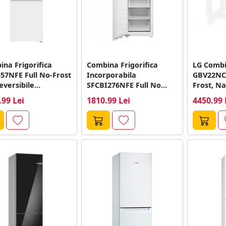
na Frigorifica
Combina Frigorifica
LG Combin
57NFE Full No-Frost
Incorporabila
GBV22NCB
eversibile
SFCBI276NFE Full No
Frost, N
nare Led Alb
Frost Clasa E Usa
DoorCool
.99 Lei
1810.99 Lei
4450.99 
Reversibila Iluminare...
LinearCoo