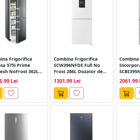
na Frigorifica
Combina Frigorifica
Combina 
sa 575i Prime
SCW396NFDE Full No
Incorpor
resh NoFrost 362L
Frost 286L Dozator de
SCBI395N
Clasa A Gri
Apa Lumina LED...
Frost 30
6.99 Lei
1301.99 Lei
2061.99 
Lumina LE