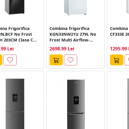
na Frigorifica
Combina frigorifica
Combina 
9LBCF No Frost
KGN33NW21U 279L No
CF333E 26
 H 203CM Clasa C
Frost Multi Airflow-
u/Argintiu
System White
.99 Lei
2698.99 Lei
1295.99 