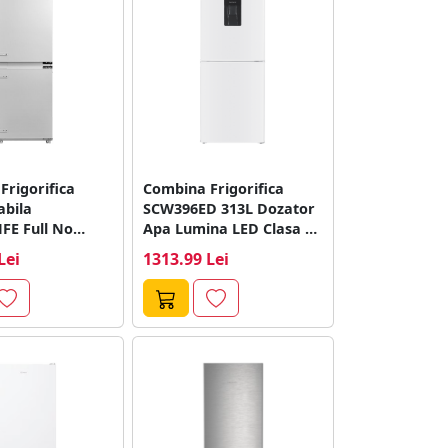
Frigorifica
Combina Frigorifica
abila
SCW396ED 313L Dozator
FE Full No
Apa Lumina LED Clasa E
0L Super Freeze
Alb
Lei
1313.99 Lei
D...