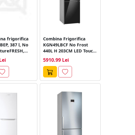
a frigorifica
Combina Frigorifica
EP, 387 l, No
KGN49LBCF No Frost
atureFRESH,
440L H 203CM LED Touch
ing+,
Control Clasa...
Lei
5910.99 Lei
ling, Clasa...