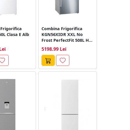
Frigorifica
Combina Frigorifica
0L Clasa E Alb
KGN56XIDR XXL No
Frost PerfectFit 508L H
193CM Clasa D...
Lei
5198.99 Lei