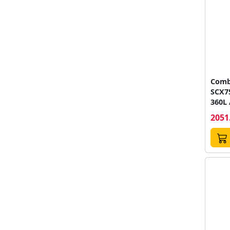
Combi
SCX75
360L 
Cooli
2051