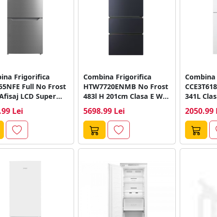
na Frigorifica
Combina Frigorifica
Combina f
5NFE Full No Frost
HTW7720ENMB No Frost
CCE3T618EW No
Afisaj LCD Super
483l H 201cm Clasa E Wi-
341L Clas
ng Super...
Fi Negru
.99 Lei
5698.99 Lei
2050.99 