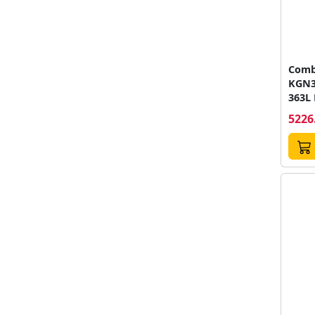
Combi
KGN3
363L
Negr
5226