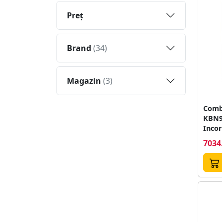
Preţ
Brand
(34)
Magazin
(3)
Combi
KBN
Incor
Contr
7034
D H1