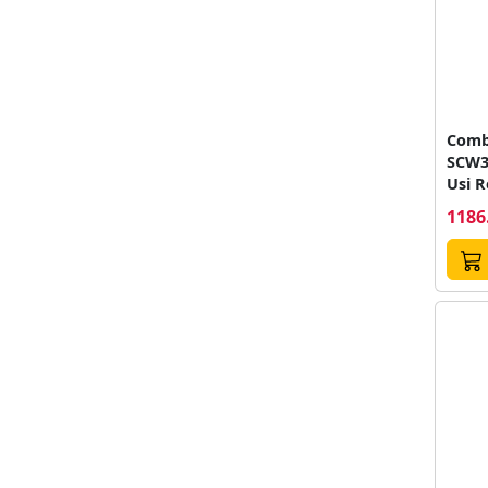
Combi
SCW3
Usi R
Ilumi
1186