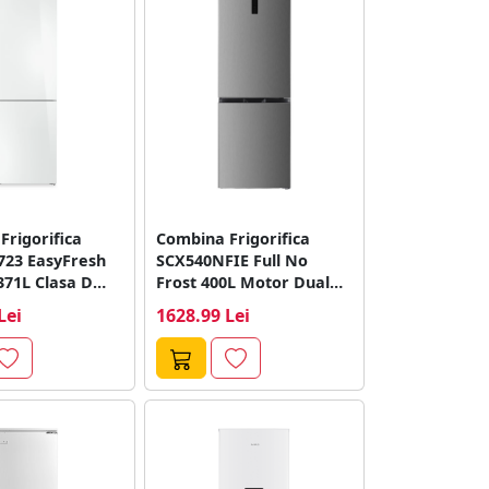
Frigorifica
Combina Frigorifica
23 EasyFresh
SCX540NFIE Full No
Clasa D
Frost 400L Motor Dual
Interver Iluminare
Lei
1628.99 Lei
Interioara...