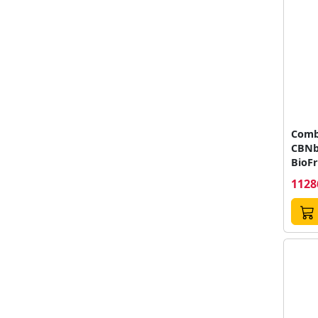
Combi
CBNb
BioF
33dB 
1128