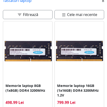
Tastaturi laptop
8
utilizatorul. Bateria asigura portabilitatea dispozitivului,
iar sistemul de racire este crucial pentru mentinerea
temperaturii in limite normale. Toate aceste
Filtrează
Cele mai recente
componente sunt disponibile pentru inlocuire sau
upgrade, extinzand astfel durata de viata a laptopului.
Memorie laptop 8GB
Memorie laptop 16GB
(1x8GB) DDR4 3200MHz
(1x16GB) DDR4 3200MHz
1.2V
498.99 Lei
799.99 Lei