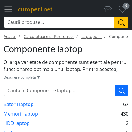
0
cumperi
.net
Acasă
Calculatoare si Periferice
Laptopuri
Component
Componente laptop
O larga varietate de componente sunt esentiale pentru
functionarea optima a unui laptop. Printre acestea,
procesorul joaca un rol crucial, determinand viteza si
Descriere completă ▼
eficienta sistemului. Memoria RAM asigura
multitasking-ul eficient, iar unitatea de stocare, fie ea
HDD sau SSD, influenteaza timpul de incarcare si
Baterii laptop
67
accesul la date. Placa de baza conecteaza toate
componentele intre ele, iar placa video este vitala
Memorii laptop
430
pentru sarcinile grafice intensive. Ecranul, tastatura si
HDD laptop
2
touchpad-ul sunt elemente de interactiune directa cu