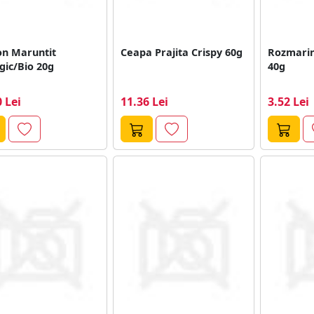
on Maruntit
Ceapa Prajita Crispy 60g
Rozmari
gic/Bio 20g
40g
 Lei
11.36 Lei
3.52 Lei