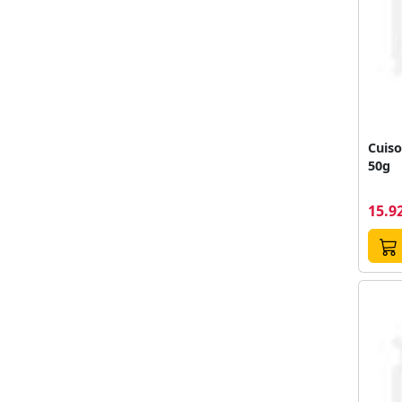
Cuiso
50g
15.92