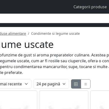
Categorii produse
duse alimentare
Condimente si legume uscate
gume uscate
unzime de gust si aroma preparatelor culinare. Acestea pot 
Legumele uscate, cum ar fi rosiile sau ciupercile, ofera o c
pentru condimentarea mancarurilor, supe, tocane si multe al
le preferate.