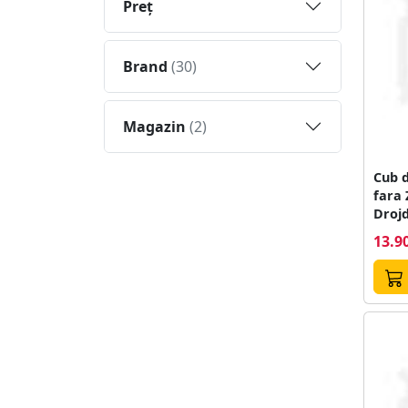
Preţ
Brand
(30)
Magazin
(2)
Cub 
fara 
Drojd
8buc.
13.90