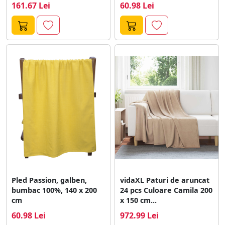
x...
161.67 Lei
60.98 Lei
Pled Passion, galben,
vidaXL Paturi de aruncat
bumbac 100%, 140 x 200
24 pcs Culoare Camila 200
cm
x 150 cm...
60.98 Lei
972.99 Lei