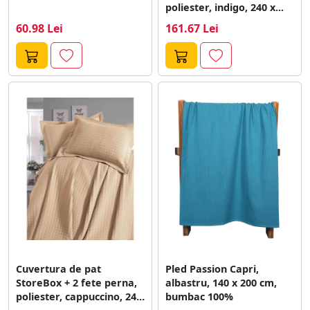
poliester, indigo, 240 x...
60.98 Lei
161.67 Lei
Cuvertura de pat
Pled Passion Capri,
StoreBox + 2 fete perna,
albastru, 140 x 200 cm,
poliester, cappuccino, 240
bumbac 100%