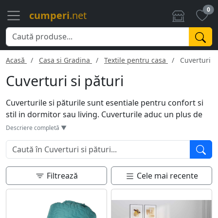
0
cumperi
.net
Acasă
Casa si Gradina
Textile pentru casa
Cuverturi si
Cuverturi si pături
Cuverturile si păturile sunt esentiale pentru confort si
stil in dormitor sau living. Cuverturile aduc un plus de
estetica, acoperind patul si oferind o nota de finisaj.
Descriere completă ▼
Păturile, fie din lana, bumbac sau materiale sintetice,
ofera caldura si confort. Ele pot fi folosite pe pat,
canapea sau chiar la picnic. Diversitatea de texturi,
culori si modele permite adaptarea la orice stil de
Filtrează
Cele mai recente
amenajare. Ideal este sa aveti mai multe optiuni pentru
sezoane diferite.