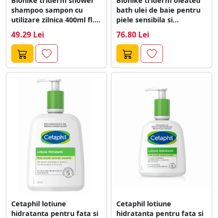
Bionike triderm shower
Bionike triderm oleated
shampoo sampon cu
bath ulei de baie pentru
utilizare zilnica 400ml fl.
piele sensibila si
Bionike
intoleranta...
49.29 Lei
76.80 Lei
Cetaphil lotiune
Cetaphil lotiune
hidratanta pentru fata si
hidratanta pentru fata si