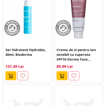
dermatocosmetice sunt deosebit de utile pentru
persoanele cu piele sensibila sau alergica, fiind
formulate pentru a minimiza riscurile reactiilor adverse.
Utilizarea lor regulata contribuie la imbunatatirea
texturii pielii, la atenuarea imperfectiunilor si la
prevenirea semnelor de imbatranire prematura.
Ser hidratant Hydrabio,
Crema de zi pentru ten
40ml, Bioderma
sensibil cu cuperoza
SPF10 Dermo Face
Rosacal,...
131.49 Lei
89.99 Lei