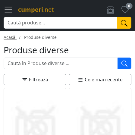
0
cumperi
.net
Acasă
Produse diverse
Produse diverse
Filtrează
Cele mai recente