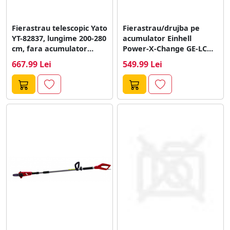
Fierastrau telescopic Yato
Fierastrau/drujba pe
YT-82837, lungime 200-280
acumulator Einhell
cm, fara acumulator
Power-X-Change GE-LC
(Portocaliu)
18Li Solo, 18 V, lama 25...
667.99 Lei
549.99 Lei