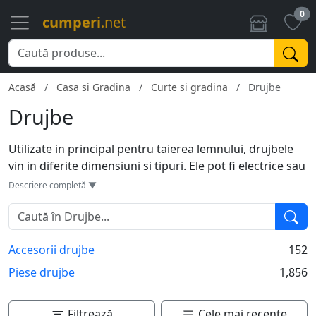
0
cumperi
.net
Acasă
Casa si Gradina
Curte si gradina
Drujbe
Drujbe
Utilizate in principal pentru taierea lemnului, drujbele
vin in diferite dimensiuni si tipuri. Ele pot fi electrice sau
pe benzina, fiecare cu avantaje si dezavantaje proprii.
Descriere completă ▼
Drujbele electrice sunt mai usor de manevrat si mai
ecologice, dar au nevoie de o sursa de alimentare. Pe
de alta parte, drujbele pe benzina sunt mai puternice si
Accesorii drujbe
152
pot fi folosite in orice locatie. Cu toate acestea, ele sunt
mai grele si genereaza un nivel ridicat de zgomot si
Piese drujbe
1,856
emisii. Atentie la siguranta: echipamentul de protectie
este esential in timpul utilizarii.
Filtrează
Cele mai recente