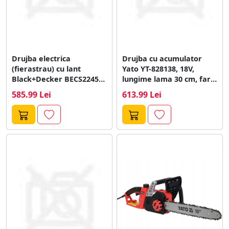
Drujba electrica
Drujba cu acumulator
(fierastrau) cu lant
Yato YT-828138, 18V,
Black+Decker BECS2245-
lungime lama 30 cm, fara
QS, putere 2200 W, lama
acumulatori...
585.99 Lei
613.99 Lei
45...