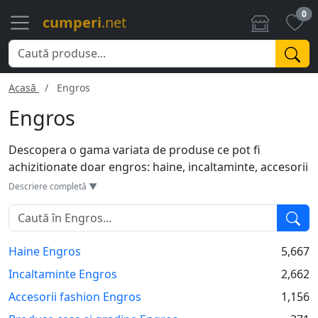
0
cumperi
.net
Acasă
Engros
Engros
Descopera o gama variata de produse ce pot fi
achizitionate doar engros: haine, incaltaminte, accesorii
fashion, produse pentru casa si multe altele.
Descriere completă ▼
Haine Engros
5,667
Incaltaminte Engros
2,662
Accesorii fashion Engros
1,156