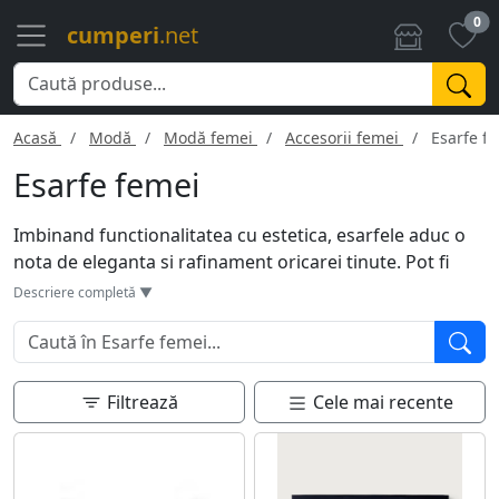
0
cumperi
.net
Acasă
Modă
Modă femei
Accesorii femei
Esarfe f
Esarfe femei
Imbinand functionalitatea cu estetica, esarfele aduc o
nota de eleganta si rafinament oricarei tinute. Pot fi
purtate in jurul gatului, pe cap sau ca accesoriu la o
Descriere completă ▼
geanta, oferind versatilitate si stil. Disponibile in diferite
culori, modele si materiale, ele se pot asorta usor cu
diverse outfituri, fie ca sunt casual sau elegante. Pe
langa rolul estetic, esarfele protejeaza si impotriva
Filtrează
Cele mai recente
frigului, facandu-le un accesoriu indispensabil in
garderoba oricarei femei.