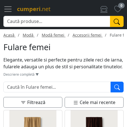
0
cumperi
.net
Acasă
Modă
Modă femei
Accesorii femei
Fulare f
Fulare femei
Elegante, versatile si perfecte pentru zilele reci de iarna,
fularele adauga un plus de stil si personalitate tinutelor.
Cu texturi diverse, de la matase fina la lana groasa, ele
Descriere completă ▼
completeaza look-ul, fie ca este vorba de o iesire casual
sau de un eveniment formal. Disponibile intr-o paleta
variata de culori si modele, aceste accesorii pot fi
innodate in diverse moduri, evidentiind astfel unicitatea
Filtrează
Cele mai recente
si rafinamentul unei femei. Esential in zilele racoroase,
un fular imbina utilul cu placutul, oferind confort si
estetica.