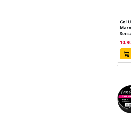
Gel U
Marm
Sens
10.90