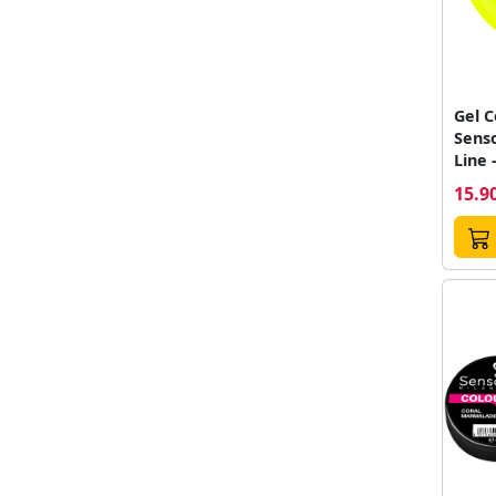
Gel C
Sens
Line 
5ml
15.90