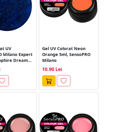
rat UV
Gel UV Colorat Neon
 Milano Expert
Orange 5ml, SensoPRO
apphire Dream
Milano
i
10.90 Lei