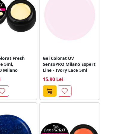
olorat Fresh
Gel Colorat UV
e 5ml,
SensoPRO Milano Expert
O Milano
Line - Ivory Lace 5ml
i
15.90 Lei