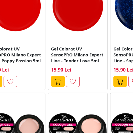
olorat UV
Gel Colorat UV
Gel Colo
oPRO Milano Expert
SensoPRO Milano Expert
SensoPRO
- Poppy Passion 5ml
Line - Tender Love 5ml
Line - S
5ml
 Lei
15.90 Lei
15.90 Le