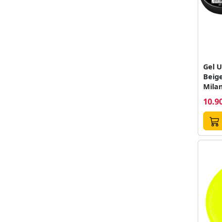
Gel 
Beig
Mila
10.90