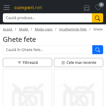
0
cumperi
.net
Acasă
Modă
Moda copii
Incaltaminte fete
Ghete f
Ghete fete
Filtrează
Cele mai recente