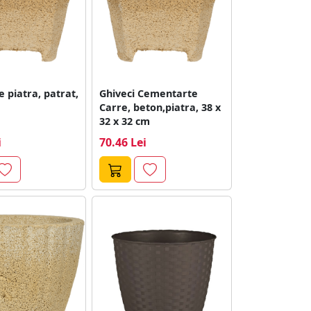
e piatra, patrat,
Ghiveci Cementarte
Carre, beton,piatra, 38 x
32 x 32 cm
i
70.46 Lei