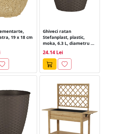
Cementarte,
Ghiveci ratan
atra, 19 x 18 cm
Stefanplast, plastic,
moka, 6.3 L, diametru 24
cm, 22.5 cm
i
24.14 Lei