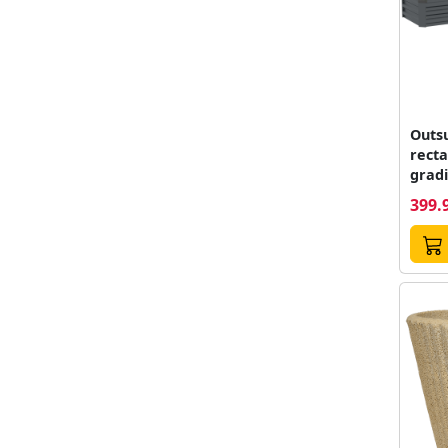
Outsu
recta
gradi
galva
399.