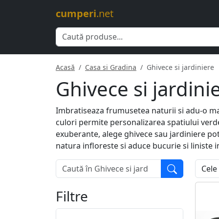
cumperi
.net
Acasă
Casa si Gradina
Ghivece si jardiniere
Ghivece si jardini
Imbratiseaza frumusetea naturii si adu-o mai
culori permite personalizarea spatiului verd
exuberante, alege ghivece sau jardiniere potri
natura infloreste si aduce bucurie si liniste 
Filtre