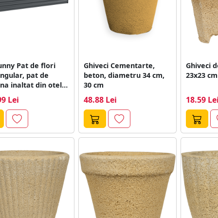
nny Pat de flori
Ghiveci Cementarte,
Ghiveci d
ngular, pat de
beton, diametru 34 cm,
23x23 cm
na inaltat din otel
30 cm
nizat,...
99 Lei
48.88 Lei
18.59 Le