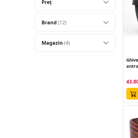
Preţ
Brand
(12)
Magazin
(4)
Ghive
antra
43.80