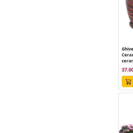
Ghive
Cera
ceram
kg, d
37.00