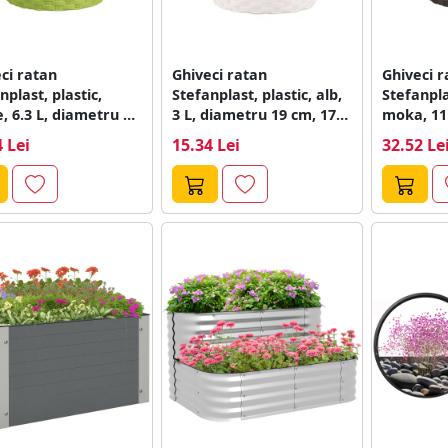
ci ratan
Ghiveci ratan
Ghiveci r
nplast, plastic,
Stefanplast, plastic, alb,
Stefanpla
, 6.3 L, diametru 24
3 L, diametru 19 cm, 17.5
moka, 11
2.5 cm
cm
28.6 cm, 
 Lei
15.34 Lei
32.52 Le