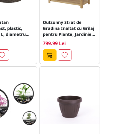
atan
Outsunny Strat de
st, plastic,
Gradina Inaltat cu Grilaj
 L, diametru
pentru Plante, Jardiniera
26 cm
Inaltata cu...
i
799.99 Lei