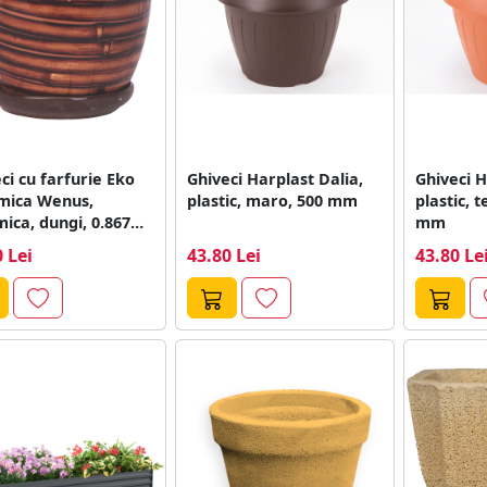
ci cu farfurie Eko
Ghiveci Harplast Dalia,
Ghiveci H
mica Wenus,
plastic, maro, 500 mm
plastic, 
ica, dungi, 0.867
mm
iametru 15...
 Lei
43.80 Lei
43.80 Le