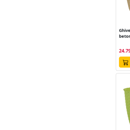
Ghiv
beton
24.79