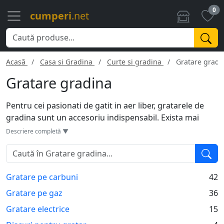
0
cumperi
.net
Acasă
Casa si Gradina
Curte si gradina
Gratare gradi
Gratare gradina
Pentru cei pasionati de gatit in aer liber, gratarele de
gradina sunt un accesoriu indispensabil. Exista mai
multe tipuri: pe carbune, pe gaz sau electrice, fiecare
Descriere completă ▼
avand avantaje si dezavantaje. Gratarele pe carbune
ofera acel gust autentic, insa necesita mai mult timp
pentru pregatire. Variantele pe gaz sunt mai rapide si
Gratare pe carbuni
42
usor de folosit, dar pot fi mai costisitoare. Cele electrice
sunt ideale pentru spatii mici si sunt extrem de practice.
Gratare pe gaz
36
Indiferent de tip, un gratar de calitate va oferi un mod
Gratare electrice
15
excelent de a petrece timpul cu familia si prietenii,