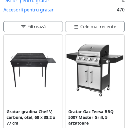
Discuri pentru gratar
4
preparand bucate delicioase.
Accesorii pentru gratar
470
Filtrează
Cele mai recente
Gratar gradina Chef V,
Gratar Gaz Teesa BBQ
carbuni, otel, 68 x 38.2 x
5007 Master Grill, 5
77 cm
arzatoare