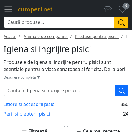
0
cumperi
.net
Acasă
Animale de companie
Produse pentru pisici
Igi
Igiena si ingrijire pisici
Produsele de igiena si ingrijire pentru pisici sunt
esentiale pentru o viata sanatoasa si fericita. De la perii
si piepteni pentru ingrijirea blanii, pana la litiere
Descriere completă ▼
absorbante si odorizante pentru nevoile zilnice, gama
este diversa. De asemenea, solutii pentru curatarea
ochilor si urechilor, precum si unguente si creme pentru
Litiere si accesorii pisici
350
diverse afectiuni cutanate sunt disponibile. Folosirea
acestor produse in mod regulat contribuie la starea
Perii si piepteni pisici
24
generala de bine a animalului de companie.
Filtrează
Cele mai recente