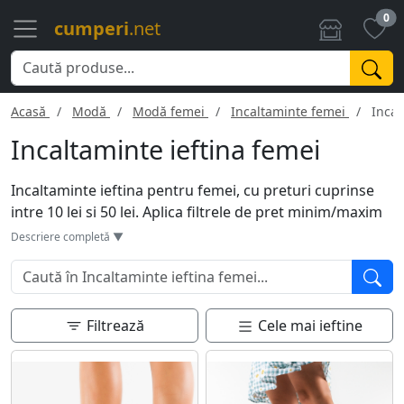
0
cumperi
.net
Acasă
Modă
Modă femei
Incaltaminte femei
Incal
Incaltaminte ieftina femei
Incaltaminte ieftina pentru femei, cu preturi cuprinse
intre 10 lei si 50 lei. Aplica filtrele de pret minim/maxim
pentru a modifica pretul in functie de bugetul tau.
Descriere completă ▼
Pentru a gasi cu usurinta produsele care te intereseaza
(pantofi, sandale, cizme, ghete etc), foloseste functia de
cautare de mai jos
Filtrează
Cele mai ieftine