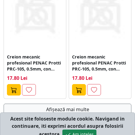
Creion mecanic
Creion mecanic
profesional PENAC Protti
profesional PENAC Protti
PRC-105, 0.5mm, con
PRC-105, 0.5mm, con
metalic, varf retractabil,
metalic, varf retractabil,
17.80 Lei
17.80 Lei
rosu
verde
Afişează mai multe
Acest site foloseste module cookie. Navigand in
continuare, iti exprimi acordul asupra folosirii
© cumperi.net | Catalog cumparaturi online
acestora.
Am inteles