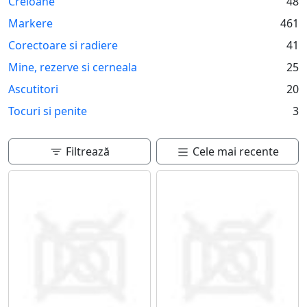
Creioane
48
baza. Fiecare instrument de scris are propriul sau
caracter si stil, adaptandu-se perfect fiecarui tip de
Markere
461
utilizator. Indiferent de alegere, scrisul ramane o forma
Corectoare si radiere
41
de expresie personala.
Mine, rezerve si cerneala
25
Ascutitori
20
Tocuri si penite
3
Filtrează
Cele mai recente