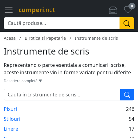
0
cumperi
.net
Acasă
Birotica si Papetarie
Instrumente de scris
Instrumente de scris
Reprezentand o parte esentiala a comunicarii scrise,
aceste instrumente vin in forme variate pentru diferite
nevoi. Pixurile, cu o variabilitate mare de culori si
Descriere completă ▼
grosimi, sunt ideale pentru scrierea de zi cu zi.
Stilourile, considerate mai elegante, aduc un plus de
rafinament scrisului. Creioanele, fie ele clasice sau
Pixuri
246
mecanice, sunt preferate pentru desen sau schite
rapide. Markerele ajuta la evidentierea informatiilor
Stilouri
54
importante, in timp ce linerele ofera precizie. Pentru
Linere
17
iubitorii de caligrafie, penitele sunt instrumentul de