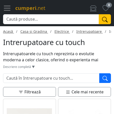
0
cumperi
.net
Acasă
Casa si Gradina
Electrice
Intrerupatoare
In
Intrerupatoare cu touch
Intrerupatoarele cu touch reprezinta o evolutie
moderna a celor clasice, oferind o experienta mai
intuitiva si eleganta. O simpla atingere este suficienta
Descriere completă ▼
pentru a controla lumina, eliminand necesitatea
apasarii mecanice. Aceste intrerupatoare vin adesea cu
functii suplimentare, cum ar fi dimming-ul sau
programarea orarului de iluminat. Designul lor
Filtrează
Cele mai recente
sofisticat se integreaza perfect in interioare moderne,
adaugand un touch de stil si tehnologie. Sunt, de
asemenea, o optiune igienica, reducand contactul fizic