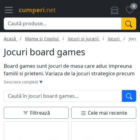
0
cumperi
.net
Acasă
Mama si Copilul
Jocuri si jucarii
Jocuri
Jocu
Jocuri board games
Board games sunt jocuri de masa care aduc impreuna
familii si prieteni. Variaza de la jocuri strategice precum
Catan si Risk, pana la cele de divertisment ca Monopoly
Descriere completă ▼
sau Scrabble. In functie de joc, pot implica noroc,
strategie, negociere sau abilitati sociale. Ofera ore de
distractie si sunt un mod excelent de a lega relatii si de
a dezvolta abilitati cognitive si de comunicare. Ideale
Filtrează
Cele mai recente
pentru orice varsta.