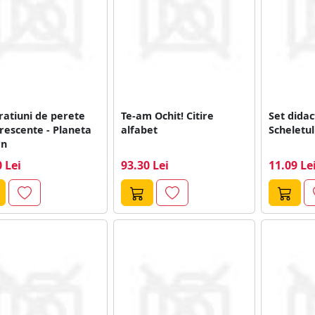
atiuni de perete
Te-am Ochit! Citire
Set didac
rescente - Planeta
alfabet
Scheletu
rn
 Lei
93.30 Lei
11.09 Le