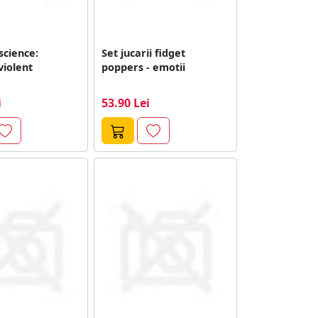
science:
Set jucarii fidget
violent
poppers - emotii
i
53.90 Lei