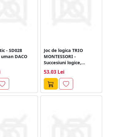
tic - SD028
Joc de logica TRIO
l uman DACO
MONTESSORI -
Succesiuni logice,
Ludattica, 3-5 ani
i
53.03 Lei