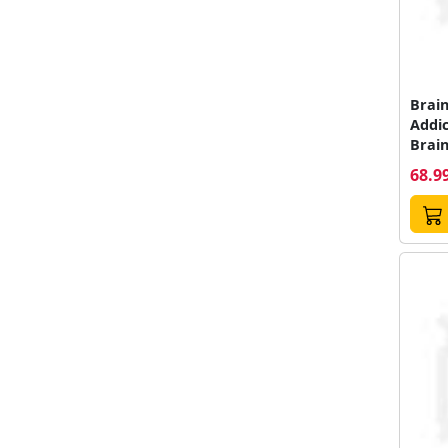
Brai
Addic
Brai
68.99