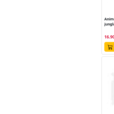
Anim
jungl
16.90