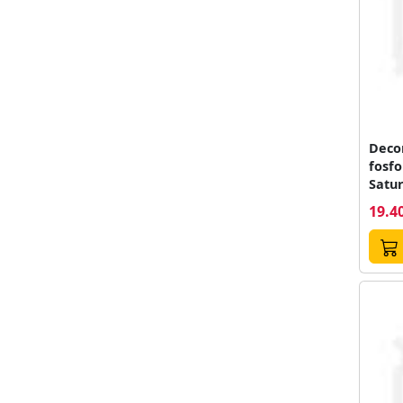
Decor
fosfo
Satu
19.40