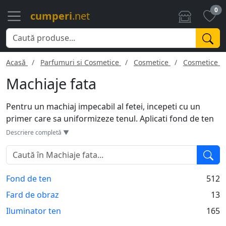
0
cumperi
.net
Acasă
Parfumuri si Cosmetice
Cosmetice
Cosmetice f
Machiaje fata
Pentru un machiaj impecabil al fetei, incepeti cu un
primer care sa uniformizeze tenul. Aplicati fond de ten
lichid sau pudra in functie de tipul de piele. Folositi
Descriere completă ▼
corector pentru a masca imperfectiunile si pungile de
sub ochi. Un blush usor pe pometi adauga prospetime.
Tehnici precum contouring sau strobing pot fi folosite
Fond de ten
512
pentru a accentua trasaturile. Finisati cu un spray de
fixare pentru durabilitate. Alegerea unor machiaje de
Fard de obraz
13
calitate si compatibile cu tipul de ten este cruciala.
Iluminator ten
165