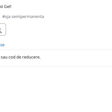
i Gel!
#oja semipermanenta
use
sau cod de reducere.