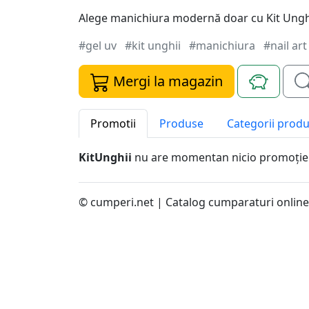
Alege manichiura modernă doar cu Kit Unghi
#gel uv
#kit unghii
#manichiura
#nail art
Mergi la magazin
Promotii
Produse
Categorii prod
KitUnghii
nu are momentan nicio promoţie 
© cumperi.net | Catalog cumparaturi online