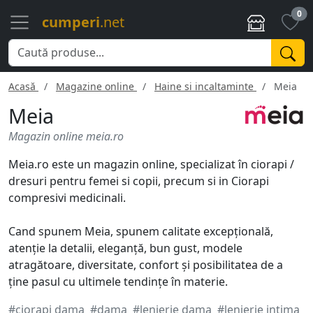
0
cumperi
.net
Acasă
Magazine online
Haine si incaltaminte
Meia
Meia
Magazin online meia.ro
Meia.ro este un magazin online, specializat în ciorapi /
dresuri pentru femei si copii, precum si in Ciorapi
compresivi medicinali.
Cand spunem Meia, spunem calitate excepțională,
atenție la detalii, eleganță, bun gust, modele
atragătoare, diversitate, confort și posibilitatea de a
ține pasul cu ultimele tendințe în materie.
#ciorapi dama
#dama
#lenjerie dama
#lenjerie intima