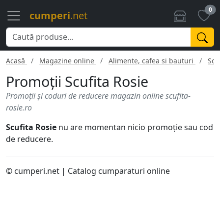
0
cumperi
.net
Acasă
Magazine online
Alimente, cafea si bauturi
Scu
Promoţii Scufita Rosie
Promoţii şi coduri de reducere magazin online scufita-
rosie.ro
Scufita Rosie
nu are momentan nicio promoţie sau cod
de reducere.
© cumperi.net | Catalog cumparaturi online