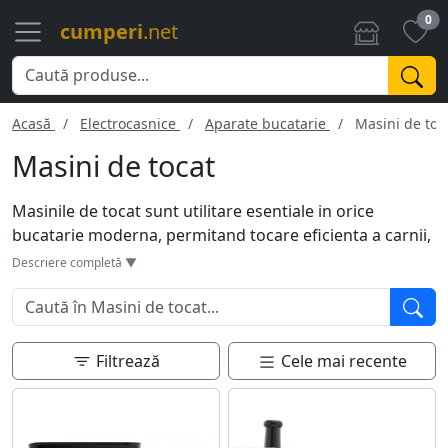
0
cumperi
.net
Acasă
Electrocasnice
Aparate bucatarie
Masini de toc
Masini de tocat
Masinile de tocat sunt utilitare esentiale in orice
bucatarie moderna, permitand tocare eficienta a carnii,
legumelor si altor alimente. Acestea vin cu diferite
Descriere completă ▼
accesorii si viteze pentru a face fata unei game variate
de sarcini culinare. Pot fi electrice sau manuale si sunt
ideale pentru pregatirea carnii pentru chiftele, mici sau
umpluturi. Usor de curatat si de intretinut, masinile de
Filtrează
Cele mai recente
tocat economisesc timp si efort, oferind rezultate
profesionale.