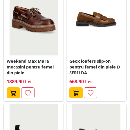
rochii, oferind un look relaxat, dar totusi rafinat.
Varietatea de modele, culori si texturi disponibile pe
piata permite oricarei femei sa gaseasca perechea
potrivita pentru stilul sau personal. Fie ca se doreste un
model clasic, cu franjuri sau cu detalii metalice,
mocasinii reprezinta o investitie inteligenta in
garderoba oricarei femei.
Weekend Max Mara
Geox loafers slip-on
mocasini pentru femei
pentru femei din piele D
din piele
SERILDA
1889.90 Lei
668.90 Lei