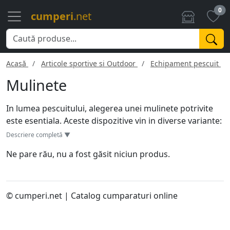
0
cumperi
.net
Acasă
Articole sportive si Outdoor
Echipament pescuit
Mulinete
In lumea pescuitului, alegerea unei mulinete potrivite
este esentiala. Aceste dispozitive vin in diverse variante:
frontale, baitrunner, baitcasting sau multiplicatoare.
Descriere completă ▼
Designul si functionalitatea diferita in functie de tipul
Ne pare rău, nu a fost găsit niciun produs.
de pescuit vizat. Mulinetele frontale sunt cele mai
comune, potrivite pentru majoritatea stilurilor.
Baitrunner are un sistem dual de franare, ideal pentru
crap. Baitcastingul ofera precizie, dar necesita
© cumperi.net | Catalog cumparaturi online
experienta, in timp ce multiplicatoarele sunt perfecte
pentru pescuit in mare. Capacitatea de linie, raportul de