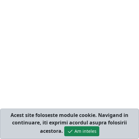
recuperare si sistemul de franare sunt alte aspecte
cheie. Alegerea corecta asigura o experienta placuta si
eficienta pe apa.
Acest site foloseste module cookie. Navigand in
continuare, iti exprimi acordul asupra folosirii
acestora.
Am inteles