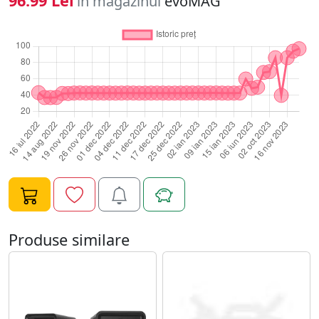
96.99 Lei
în magazinul
evoMAG
Produse similare