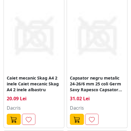
hârtii libere. Buzunar pe coperta pentru etichetarea
continutului. Coperta rigida ce ofera stabilitate caietului
in pozitie verticala. Disponibil în pachet de culori
asortate, concepute pentru o clasificare usoara si
coordonata cromatic a diferitelor proiecte. Ambalare:
Pachetul contine 6 caiete în culori asortate. Culori:
albastru, albastru deschis, mov, verde si negru.
Culoarea interiorului copertii corespunde cu cea a
exteriorului.
Caiet mecanic Skag A4 2
Capsator negru metalic
inele Caiet mecanic Skag
24-26/6 mm 25 coli Germ
A4 2 inele albastru
Savy Rapesco Capsator
negru metalic 24-26/6
20.09 Lei
31.02 Lei
mm 25 coli germ savy
Rapesco
Dacris
Dacris