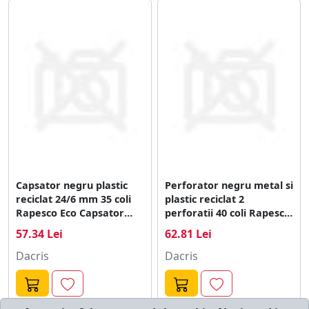
Capsator negru plastic
Perforator negru metal si
reciclat 24/6 mm 35 coli
plastic reciclat 2
Rapesco Eco Capsator
perforatii 40 coli Rapesco
negru plastic reciclat 24/6
Eco X5 Perforator negru
57.34 Lei
62.81 Lei
mm 35 coli Rapesco Eco
metal si plastic reciclat 2
perforatii 40 coli Rapesco
Dacris
Dacris
Eco X5