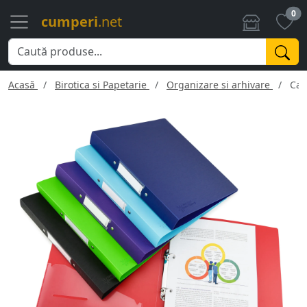
0
cumperi
.net
Acasă
Birotica si Papetarie
Organizare si arhivare
Cai