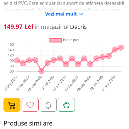
acid si PVC. Este echipat cu suport de eticheta detasabil
pe spate, astfel încât sa puteti personaliza si recupera
Vezi mai mult
usor mapa corecta. Caiet mecanic 2 inele Rapesco. Ideal
pentru prezentari, organizarea si stocarea
149.97 Lei
în magazinul
Dacris
documentelor dar si arhivare. Diametru inele: 25 mm.
Latime cotor: 35 mm. Format documente: A4 (210 x 297
mm). Material: plastic rezistent PP (polipropilena), non-
toxic. Tratat cu agentul special antibacterian Germ-
Savvy®. Mecanism metalic puternic cu inele de tip
`O`.Inelele de tip O sunt denumite astfel datorita formei
lor circulare. Inelele de tip O permit o miscare usoara si
fluida a paginilor, permitând caietului sa fie deschis
complet si sa fie asezat plat pe o suprafata. Aceasta
face ca scrierea si citirea sa fie mai usoara si faciliteaza
adaugarea sau îndepartarea de pagini din caiet.
Capacitate: 230 coli. Cotor compact de 35 mm pentru
economisirea spatiului si depozitarea usoara. Buzunar
intern pe prima coperta care include un suport pentru
Produse similare
carti de vizita pentru personalizare si depozitare de