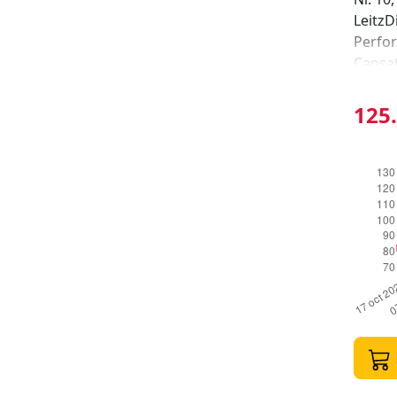
LeitzD
Perfor
Capsat
fiabil
birou 
125.
produs
premiu
atunci
pentru
tipuri
sunt m
capsat
Leitz 
produs
Leitz 
extrem
cercet
client