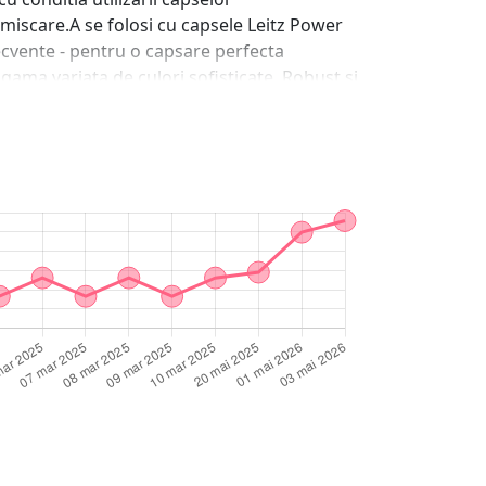
miscare.A se folosi cu capsele Leitz Power
ecvente - pentru o capsare perfecta
 gama variata de culori sofisticate. Robust si
igura folosirea facila atat in mana cat si pe
nivel! Noua gama Leitz NeXXt duce ingineria
itz Power Performance au o calitate
tata Direct Impact pentru o capsare usoara
pte! Aparatul are un decapsator integrat
tip cui? Capsatoarele Leitz iti ofera toate
PerformanceCapsele Leitz Power Performance
rfecta si design modern! Certificare GSToate
zarii capselor Leitz. Calitate germanaMarca
t in solutii de birou si organizare,
zi cu zi. Prin traditia nemteasca, produsele
nul produselor noastre nu este niciodata
n, simplu si individual. Ne mandrim prin
uim produse care sunt mereu prima alegere a
oprim din a cauta moduri de imbunatatire a