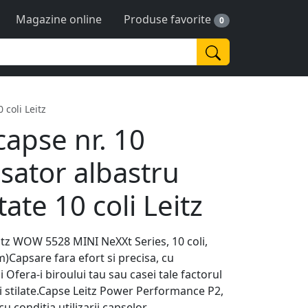
Magazine online
Produse favorite
0
 coli Leitz
capse nr. 10
psator albastru
ate 10 coli Leitz
z WOW 5528 MINI NeXXt Series, 10 coli,
)Capsare fara efort si precisa, cu
fera-i biroului tau sau casei tale factorul
 stilate.Capse Leitz Power Performance P2,
u conditia utilizarii capselor