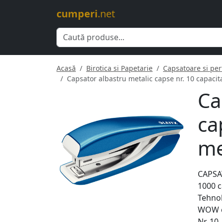
cumperi
.net
Acasă
Birotica si Papetarie
Capsatoare si per
Capsator albastru metalic capse nr. 10 capacitat
Ca
ca
me
CAPSAT
1000 c
Tehnol
WOW cu
Nr. 10