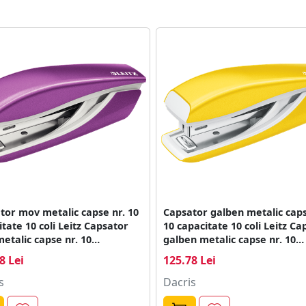
elor noastre si a experientelor voastre.
tor mov metalic capse nr. 10
Capsator galben metalic caps
tate 10 coli Leitz Capsator
10 capacitate 10 coli Leitz Ca
etalic capse nr. 10
galben metalic capse nr. 10
tate 10 coli Leitz
capacitate 10 coli Leitz
8 Lei
125.78 Lei
s
Dacris