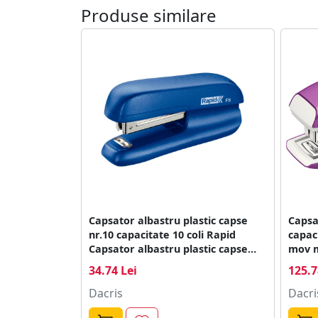
produs
Produse similare
Capsator albastru plastic capse
Capsa
nr.10 capacitate 10 coli Rapid
capaci
Capsator albastru plastic capse
mov m
nr.10 capacitate 10 coli Rapid
capaci
34.74 Lei
125.7
Dacris
Dacri