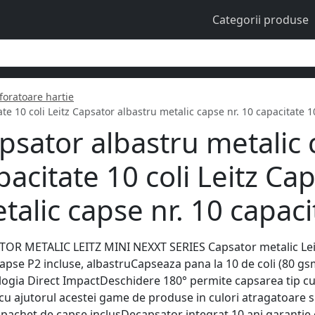
Categorii produse
foratoare hartie
e 10 coli Leitz Capsator albastru metalic capse nr. 10 capacitate 10
psator albastru metalic 
pacitate 10 coli Leitz Ca
talic capse nr. 10 capacit
OR METALIC LEITZ MINI NEXXT SERIES Capsator metalic Leit
apse P2 incluse, albastruCapseaza pana la 10 de coli (80 gsm
ogia Direct ImpactDeschidere 180° permite capsarea tip cui O
 ajutorul acestei game de produse in culori atragatoare si
, pachet de capse inclusDecapsator integrat 10 ani garantie c