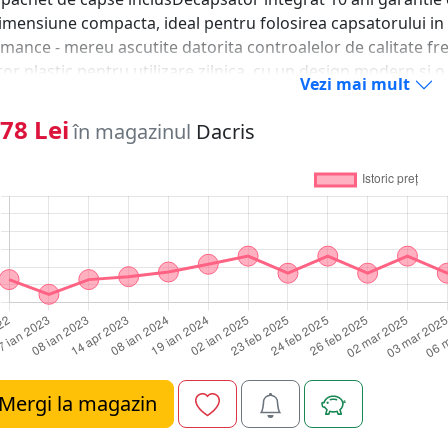
imensiune compacta, ideal pentru folosirea capsatorului in 
mance - mereu ascutite datorita controalelor de calitate fr
or plastic pentru utilizare zilnica, cu un design modern si o
Vezi mai mult
. Usor si stilat! De acum este mai usor! Designul ergonomic as
si arata bine in orice loc. Calitate germana la cel mai inalt 
78 Lei
în magazinul
Dacris
elor germane la urmatorul nivel. Capse Incluse! Capsele Le
m - pachet de capse inclus! Direct impactTehnologia paten
 cand este folosit cu capsele Leitz. Scapi de grija colilor ru
 inlaturarea rapida a capselor. Capsare inchisa, deschisa sau 
le de capsare, potrivite nevoilor tale. Capse Leitz Power 
ereu ascutite datorita controalelor de calitate! Capsare pe
oarele sunt certificate GS. 10 ani garantie cu conditia utili
reprezinta calitate si performanta fiabila. Cunoscute ca exper
ele Leitz de calitate premium aduc stil si eficienta vietii de 
au fost construite meticulos pentru a rezista in timp. Desig
, dar este mereu distinctiv, frumos, inteligent, contempora
Mergi la magazin
area continua pentru inovatie si functionalitate si constr
ilor. Acest aspect se datoreaza faptului ca niciodata nu ne 